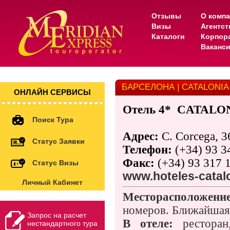
Отзывы
О комп
Визы
Агентс
Каталоги
Корпор
Ваканс
БАРСЕЛОНА | CATALONIA
ОНЛАЙН СЕРВИСЫ
Отель 4*
CATALO
Поиск Тура
Адрес:
C. Corcega, 3
Статус Заявки
Телефон:
(+34) 93 3
Факс:
(+34) 93 317 
Статус Визы
www.hoteles-catal
Личный Кабинет
Месторасположени
номеров. Ближайшая 
Запрос на расчет
В отеле:
ресторан
нестандартного тура