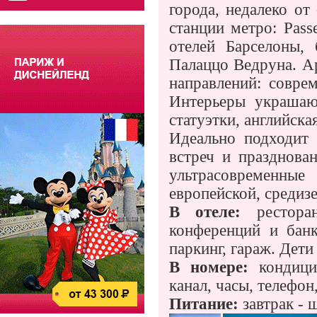
города, недалеко от
станции метро: Pass
отелей Барселоны,
Палаццо Ведруна. Ар
направлений: совре
Интерьеры украшаю
статуэтки, английска
Идеально подходит 
встреч и празднова
ультрасовременны
европейской, средиз
В отеле:
рестора
конференций и банк
паркинг, гараж. Дети 
В номере:
кондици
канал, часы, телефон
Питание:
завтрак - 