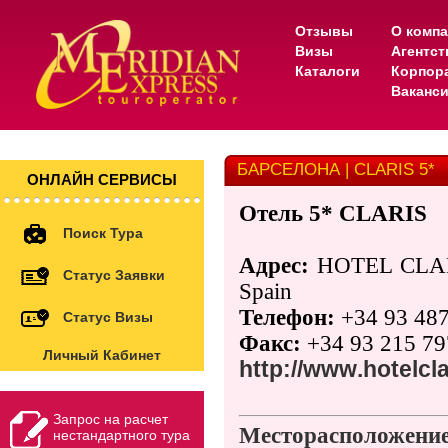
Отзывы
О комп
Визы
Агентс
Каталоги
Корпор
Ваканс
БАРСЕЛОНА | CLARIS 5*
ОНЛАЙН СЕРВИСЫ
Отель 5*
CLARIS
Поиск Тура
Адрес:
HOTEL CLARI
Статус Заявки
Spain
Телефон:
+34 93 48
Статус Визы
Факс:
+34 93 215 79
Личный Кабинет
http
://
www
.
hotelcla
Запрос на расчет
Месторасположен
нестандартного тура