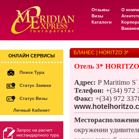
Отзывы
О комп
Визы
Агентс
Каталоги
Корпор
Ваканс
БЛАНЕС | HORITZO 3*
ОНЛАЙН СЕРВИСЫ
Отель
3*
HORITZ
Поиск Тура
Адрес
:
P Maritimo S`
Статус Заявки
Телефон:
+(34) 972
Факс:
+(34) 972 337
Статус Визы
www.hotelhoritzo.
Личный Кабинет
Месторасположени
окружении удивитель
Запрос на расчет
нестандартного тура