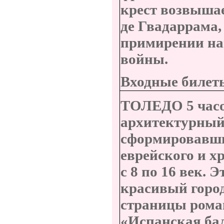
крест возвышае
де Гвадаррама,
примирении на
войны.
Входные билет
ТОЛЕДО
5 часо
архитектурный
сформировавший
еврейского и х
с 8 по 16 век.
красивый город
страницы рома
«Испанская бал