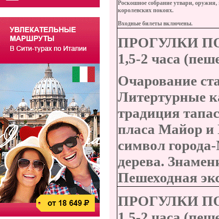
Роскошное собрание утвари, оружия,
королевских покоях.
Входные билеты включены
.
ПРОГУЛКИ П
1,5-
2
часа (пеш
Очарование ст
Литертурные к
традиция тапас
пласа Майор и 
символ города-
дерева. Знамен
Пешеходная эк
ПРОГУЛКИ П
1,5-2 часа (пе