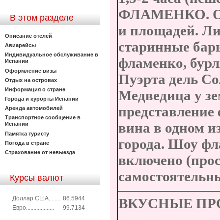
ФЛАМЕНКО.
В этом разделе
и площадей. Л
Описание отелей
старинные бары
Авиарейсы
Индивидуальное обслуживание в
фламенко, бур
Испании
Оформление визы
Пуэрта дель Со
Отдых на островах
Информация о стране
Медведица у зе
Города и курорты Испании
представление 
Аренда автомобилей
Транспортное сообщение в
вина в одном и
Испании
Памятка туристу
города. Шоу ф
Погода в стране
Страхование от невыезда
включено (про
самостоятельн
Курсы валют
Доллар США........
86.5944
ВКУСНЫЕ ПР
Евро...................
99.7134