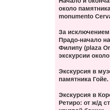
Начало и оконча
около памятника
monumento
Cerv
За исключением 
Прадо
-начало н
Филипу (
plaza
Or
экскурсии около
Экскурсия в муз
памятника Гойе
Экскурсия в Кор
Ретиро: от ж/д с