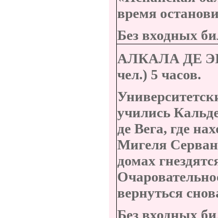
время останови
Без входных би
АЛКАЛА ДЕ Э
чел.)
5 часов.
Университетски
учились Кальде
де Вега, где на
Мигеля Сервант
домах гнездятс
Очаровательное
вернуться снова
Без входных би