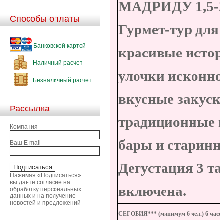
МАДРИДУ
1,5
Способы оплаты
Гурмет-тур для
Банковской картой
красивые исто
Наличный расчет
улочки исконн
Безналичный расчет
вкусные закуски
Рассылка
традиционные 
Компания
бары и старинн
Ваш E-mail
Дегустация 3 т
Нажимая «Подписаться»
вы даёте согласие на
включена.
обработку персональных
данных и на получение
новостей и предложений
СЕГОВИЯ***
(минимум 6 чел.)
6 час