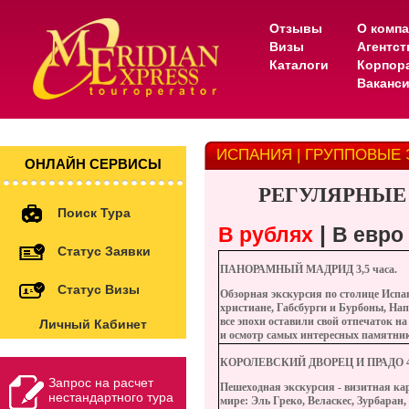
Отзывы
О комп
Визы
Агентс
Каталоги
Корпор
Ваканс
ИСПАНИЯ | ГРУППОВЫЕ
ОНЛАЙН СЕРВИСЫ
РЕГУЛЯРНЫЕ
Поиск Тура
|
В рублях
В евро
Статус Заявки
ПАНОРАМНЫЙ МАДРИД
3,5 часа.
Статус Визы
Обзорная экскурсия по столице Испан
христиане, Габсбурги и Бурбоны, На
все эпохи оставили свой отпечаток на
Личный Кабинет
и осмотр самых интересных памятник
КОРОЛЕВСКИЙ ДВОРЕЦ И ПРАДО
4
Запрос на расчет
Пешеходная экскурсия - визитная к
нестандартного тура
мире: Эль Греко, Веласкес, Зурбаран,