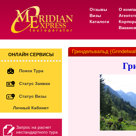
Отзывы
О комп
Визы
Агентс
Каталоги
Корпор
Ваканс
Гриндельвальд (Grindelwal
ОНЛАЙН СЕРВИСЫ
Гр
Поиск Тура
Статус Заявки
Статус Визы
Личный Кабинет
Запрос на расчет
нестандартного тура