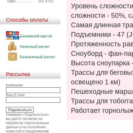
Евро...................
101.4752
Уровень сложности
сложности - 50%, 
Способы оплаты
Самая длинная трас
Подъемники - 47 (J
Банковской картой
Протяженность рав
Наличный расчет
Сноуборд - фан-пар
Безналичный расчет
Высота сноупарка 
Трассы для беговых
Рассылка
освещено 1 км)
Компания
Пешеходные маршр
Ваш E-mail
Трассы для тобогга
Работает горнолыжн
Нажимая «Подписаться»
вы даёте согласие на
обработку персональных
данных и на получение
новостей и предложений