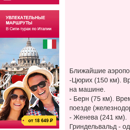
Ближайшие аэропо
-Цюрих (150 км). В
на машине.
- Берн (75 км). Вр
поезде (железнодо
- Женева (241 км).
Гриндельвальд - о