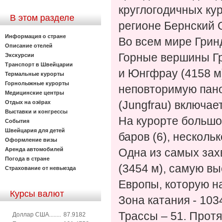
круглогодичных ку
В этом разделе
регионе Бернский 
Информация о стране
Во всем мире Грин
Описание отелей
Горные вершины Гр
Экскурсии
Транспорт в Швейцарии
и Юнгфрау (4158 м)
Термальные курорты
Горнолыжные курорты
неповторимую пано
Медицинские центры
Отдых на озёрах
(Jungfrau) включа
Выставки и конгрессы
На курорте большой
События
Швейцария для детей
баров (6), несколь
Оформление визы
Аренда автомобилей
Одна из самых зах
Погода в стране
(3454 м), самую в
Страхование от невыезда
Европы, которую 
Курсы валют
Зона катания - 103
Трассы – 51. Протя
Доллар США........
87.9182