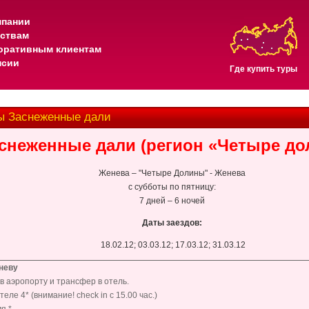
мпании
тствам
оративным клиентам
нсии
Где купить туры
ы Заснеженные дали
снеженные дали (регион «Четыре до
Женева – "Четыре Долины" - Женева
с субботы по пятницу:
7 дней – 6 ночей
Даты заездов:
18.02.12; 03.03.12; 17.03.12; 31.03.12
неву
в аэропорту и трансфер в отель.
еле 4* (внимание! check in с 15.00 час.)