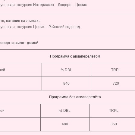
рупповая экскурсия Интерлакен – Люцерн – Цюрих
те, катание на лыжах.
рупповая экскурсия Цюрих – Рейнский водопад
ропорт и вылет домой
Программа с авиаперелётом
лей
½ DBL
TRPL
840
720
Программа без авиаперелёта
лей
½ DBL
TRPL
480
360