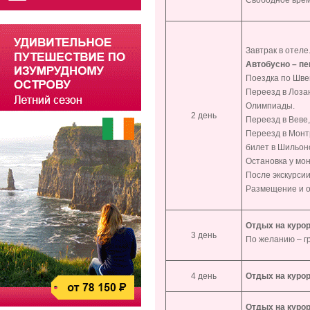
Свободное врем
Завтрак в отеле
Автобусно – пе
Поездка по Шве
Переезд в Лоза
Олимпиады.
2 день
Переезд в Веве,
Переезд в Монт
билет в Шильонс
Остановка у мо
После экскурси
Размещение и о
Отдых на курор
3 день
По желанию – г
4 день
Отдых на курор
Отдых на курор