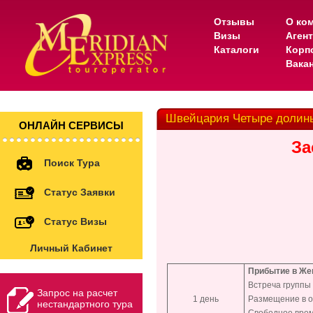
Отзывы
О ко
Визы
Аген
Каталоги
Корп
Вака
Швейцария Четыре долин
ОНЛАЙН СЕРВИСЫ
За
Поиск Тура
Статус Заявки
Статус Визы
Личный Кабинет
Прибытие в Же
Встреча группы 
Запрос на расчет
1 день
Размещение в от
нестандартного тура