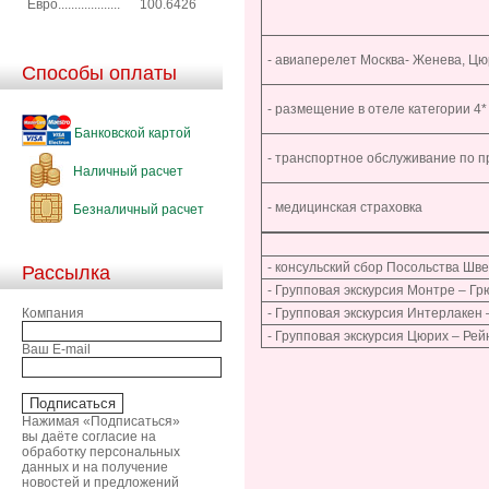
Евро...................
100.6426
- авиаперелет Москва- Женева, Ц
Способы оплаты
- размещение в отеле категории 4*
Банковской картой
- транспортное обслуживание по 
Наличный расчет
- медицинская страховка
Безналичный расчет
- консульский сбор Посольства Шв
Рассылка
- Групповая экскурсия Монтре – Г
Компания
- Групповая экскурсия Интерлакен
- Групповая экскурсия Цюрих – Ре
Ваш E-mail
Нажимая «Подписаться»
вы даёте согласие на
обработку персональных
данных и на получение
новостей и предложений