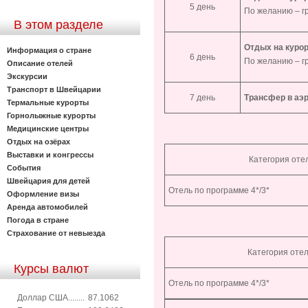
5 день
По желанию – г
В этом разделе
Отдых на курор
Информация о стране
6 день
По желанию – г
Описание отелей
Экскурсии
Транспорт в Швейцарии
7 день
Трансфер в аэ
Термальные курорты
Горнолыжные курорты
Медицинские центры
Отдых на озёрах
Выставки и конгрессы
Категория оте
События
Швейцария для детей
Отель по программе 4*/3*
Оформление визы
Аренда автомобилей
Погода в стране
Страхование от невыезда
Категория оте
Курсы валют
Отель по программе 4*/3*
Доллар США........
87.1062