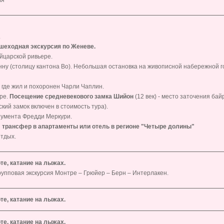
я *
.
шеходная экскурсия по Женеве.
йцарской ривьере.
нну (столицу кантона Во). Небольшая остановка на живописной набережной г
 где жил и похоронен Чарли Чаплин.
ре.
Посещение средневекового замка Шийон
(12 век) - место заточения ба
кий замок включен в стоимость тура).
нумента Фредди Меркури.
и
трансфер в апартаменты или отель в регионе "Четыре долины"
тдых.
те, катание на лыжах.
рупповая экскурсия Монтре – Грюйер – Берн – Интерлакен.
те, катание на лыжах.
те, катание на лыжах.