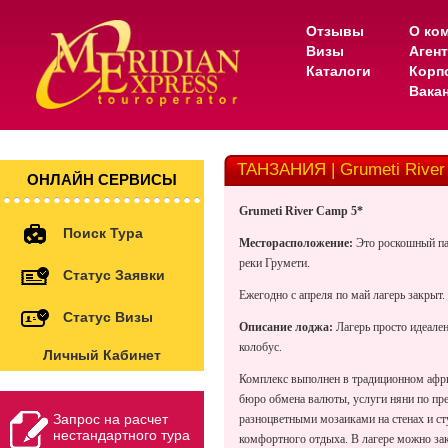
Отзывы
О ко
Визы
Аген
Каталоги
Корп
Вака
ТАНЗАНИЯ | Grumeti River
ОНЛАЙН СЕРВИСЫ
Grumeti River Camp 5*
Поиск Тура
Месторасположение:
Это роскошный па
реки Грумети.
Статус Заявки
Ежегодно с апреля по май лагерь закрыт.
Статус Визы
Описание лоджа:
Лагерь просто идеале
колобус.
Личный Кабинет
Комплекс выполнен в традиционном африка
бюро обмена валюты, услуги няни по пре
Запрос на расчет
разноцветными мозаиками на стенах и с
нестандартного тура
комфортного отдыха. В лагере можно зак