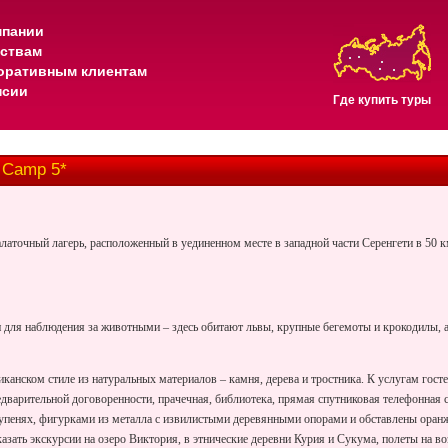
мпании
тствам
оративным клиентам
нсии
Где купить туры
 Camp 5*
латочный лагерь, расположенный в уединенном месте в западной части Серенгети в
50 
н для наблюдения за животными – здесь обитают львы, крупные бегемоты и крокодилы, 
нском стиле из натуральных материалов – камня, дерева и тростника. К услугам гостей 
дварительной договоренности, прачечная, библиотека, прямая спутниковая телефонная с
тупенях, фигурками из металла с извилистыми деревянными опорами и обставлены ора
азать экскурсии на озеро Виктория, в этнические деревни Курия и Сукума, полеты на 