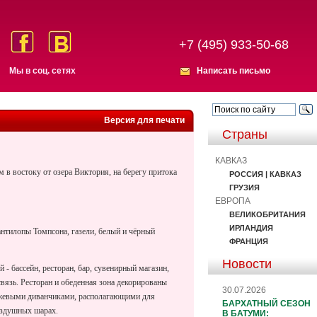
+7 (495) 933-50-68
Мы в соц. сетях
Написать письмо
Версия для печати
Страны
КАВКАЗ
км
в востоку от озера Виктория, на берегу притока
РОССИЯ | КАВКАЗ
ГРУЗИЯ
ЕВРОПА
ВЕЛИКОБРИТАНИЯ
ИРЛАНДИЯ
антилопы Томпсона, газели, белый и чёрный
ФРАНЦИЯ
Новости
- бассейн, ресторан, бар, сувенирный магазин,
вязь. Ресторан и обеденная зона декорированы
30.07.2026
нжевыми диванчиками, располагающими для
БАРХАТНЫЙ СЕЗОН
воздушных шарах.
В БАТУМИ: