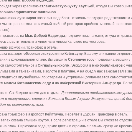
трака
на Мыс Доброй Надежды.
ройдет через красивую
атлантическую бухту Хаут Бей
, откуда Вы совершит
колонию африканских пингвинов.
иканских сувениров
позволит подобрать отличные подарки родственникам и
 мы отправляемся в отличный рыбный ресторан пробовать свежайшие океан
льно).
тправитесь на
Мыс Доброй Надежды
, поднимитесь на
маяк
, откуда открыва
есь с растительным и животным миром Капского полуострова.
нию экскурсии, трансфер в отель.
рака вас ждет
обзорная экскурсия по Кейптауну.
Вашему вниманию откроются
ания в колониальном стиле. Вы увидите
Столовую гору
(подъём на вершину 
ся самостоятельно) и
Сигнальный холм.
Экскурсия в
мир бриллиантов
с ун
алмазами и танзанитами, в золоте и платине. А на обед у нас заказан зал в 
сладиться вкуснейшими лобстерами и устрицами (оплачивается самостоятел
ем
малом ботаническом саду и на набережной Виктории и Альфреда
. По 
отеле. Свободное время для отдыха.
Дополнительно предлагается экскурсия 
м и погруженим в клетке к Большим Белым Акулам. Экскурсия на целый ден
дом по окончанию круиза.
рака трансфер в аэропорт Кейптауна. Перелет в Дурбан. Трансфер в отель.
 запах океана слышен кругом. После регистрации в отеле Вы сможете отдохн
я на пляж. Бирюзовая вода, яркие цветы и огромные пальмы сразу же бросают