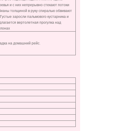
вья и с них непрерывно стекают потоки
 Лианы толщиной в руку спиралью обвивают
Густые заросли пальмового кустарника и
длагается вертолетная прогулка над
Слонах
садка на домашний рейс.