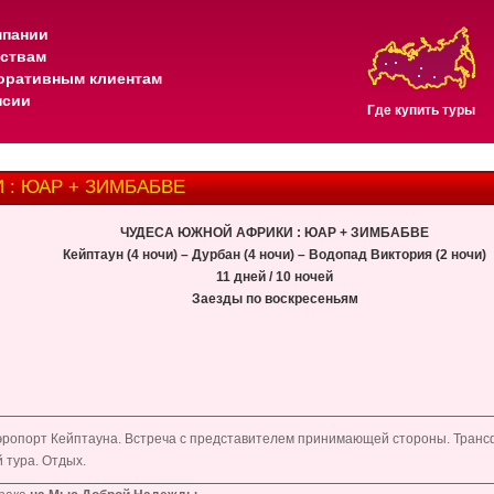
мпании
тствам
оративным клиентам
нсии
Где купить туры
: ЮАР + ЗИМБАБВЕ
ЧУДЕСА ЮЖНОЙ АФРИКИ : ЮАР + ЗИМБАБВЕ
Кейптаун (4 ночи) – Дурбан (4 ночи) – Водопад Виктория (2 ночи)
11 дней / 10 ночей
Заезды по воскресеньям
эропорт Кейптауна. Встреча с представителем принимающей стороны. Трансфе
 тура. Отдых.