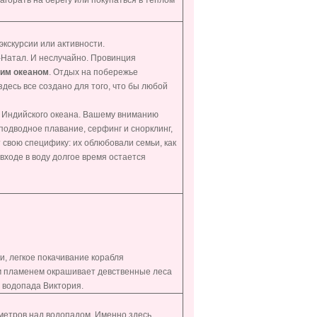
горать на берегу или покупаться в теплом
кскурсии или активности.
-Натал. И неслучайно. Провинция
им океаном
. Отдых на побережье
здесь все создано для того, что бы любой
 Индийского океана. Вашему вниманию
подводное плавание, серфинг и снорклинг,
 свою специфику: их облюбовали семьи, как
 входе в воду долгое время остается
и, легкое покачивание корабля
ым пламенем окрашивает девственные леса
е водопада Виктория.
 метров над водопадом. Именно здесь