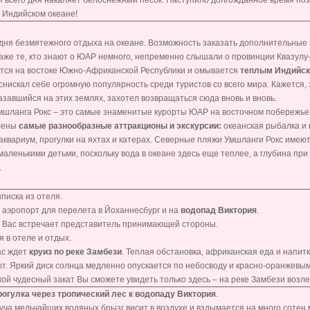
 всего дня накаляет белоснежный песок. Наступило долгожданное время поза
д Индийском океане!
 дня безмятежного отдыха на океане. Возможность заказать дополнительные э
аже те, кто знают о ЮАР немного, непременно слышали о провинции Квазулу
тся на востоке Южно-Африканской Республики и омывается
теплым Индийск
снискал себе огромную популярность среди туристов со всего мира. Кажется, 
казавшийся на этих землях, захотел возвращаться сюда вновь и вновь.
мшланга Рокс – это самые знаменитые курорты ЮАР на восточном побережье
лены
самые разнообразные аттракционы и экскурсии:
океанская рыбалка и 
 аквариум, прогулки на яхтах и катерах. Северные пляжи Умшланги Рокс имеют
маленькими детьми, поскольку вода в океане здесь еще теплее, а глубина при
.
писка из отеля.
 аэропорт для перелета в Йоханнесбург и на
водопад Виктория
.
 Вас встречает представитель принимающей стороны.
я в отеле и отдых.
ас ждет
круиз по реке Замбези
. Теплая обстановка, африканская еда и напитк
т. Яркий диск солнца медленно опускается по небосводу и красно-оранжев
кой чудесный закат Вы сможете увидеть только здесь – на реке Замбези возл
рогулка
через тропический лес к водопаду Виктория
.
уча мельчайших водяных брызг висит в воздухе и вздымается на много сотен