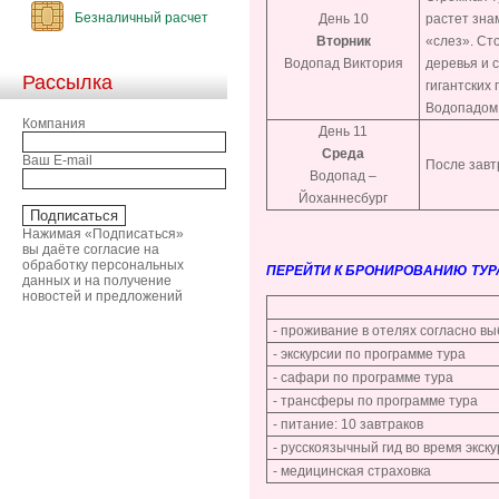
Безналичный расчет
День 10
растет зн
Вторник
«слез». Ст
Водопад Виктория
деревья и 
Рассылка
гигантских
Водопадом 
Компания
День 11
Среда
Ваш E-mail
После завт
Водопад –
Йоханнесбург
Нажимая «Подписаться»
вы даёте согласие на
обработку персональных
ПЕРЕЙТИ К БРОНИРОВАНИЮ ТУР
данных и на получение
новостей и предложений
- проживание в отелях согласно в
- экскурсии по программе тура
- сафари по программе тура
- трансферы по программе тура
- питание: 10 завтраков
- русскоязычный гид во время экс
- медицинская страховка