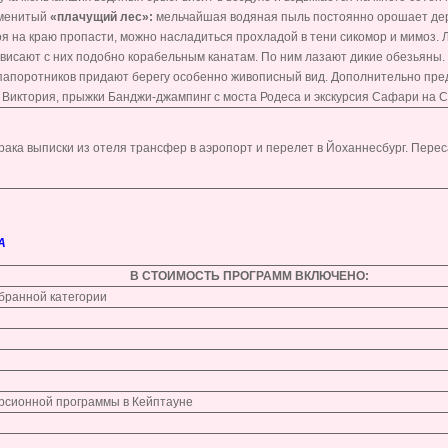
аменитый
«плачущий лес»:
мельчайшая водяная пыль постоянно орошает дере
оя на краю пропасти, можно насладиться прохладой в тени сикомор и мимоз.
свисают с них подобно корабельным канатам. По ним лазают дикие обезьяны. 
 папоротников придают берегу особенно живописный вид. Дополнительно пре
Виктория, прыжки Банджи-джампинг с моста Родеса и экскурсия Сафари на 
рака выписки из отеля трансфер в аэропорт и перелет в Йоханнесбург. Пере
А
В СТОИМОСТЬ ПРОГРАММ ВКЛЮЧЕНО:
ыбранной категории
курсионной программы в Кейптауне