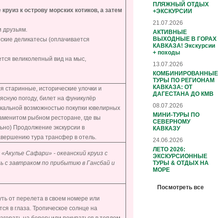
ПЛЯЖНЫЙ ОТДЫХ
е
круиз к острову морских котиков, а затем
+ЭКСКУРСИИ
21.07.2026
 друзьям.
АКТИВНЫЕ
ВЫХОДНЫЕ В ГОРАХ
ские деликатесы (оплачивается
КАВКАЗА! Экскурсии
+ походы
ется великолепный вид на мыс,
13.07.2026
КОМБИНИРОВАННЫЕ
ТУРЫ ПО РЕГИОНАМ
КАВКАЗА: ОТ
 старинные, исторические улочки и
ДАГЕСТАНА ДО КМВ
ясную погоду, билет на фуникулёр
08.07.2026
икальной возможностью покупки ювелирных
МИНИ-ТУРЫ ПО
знаменитом рыбном ресторане, где вы
СЕВЕРНОМУ
ьно) Продолжение экскурсии в
КАВКАЗУ
завершению тура трансфер в отель.
24.06.2026
ЛЕТО 2026:
«Акулье Сафари» - океанский круиз с
ЭКСКУРСИОННЫЕ
ТУРЫ & ОТДЫХ НА
ь с завтраком по прибытию в Гансбай и
МОРЕ
Посмотреть все
уть от перелета в своем номере или
ся в глаза. Тропическое солнце на