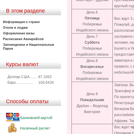
Кейптаун – Дурбан
протяжении
круглый го
В этом разделе
День 6
Пятница
Вас ждут 3
Информация о стране
Побережье
Пожалуй, д
Отели и лоджи
Индийского океана
располагае
Оформление визы
День 7
заслужено 
Расписание Авиарейсов
Суббота
человек, о
Заповедники и Национальные
Побережье
Балито и У
Парки
Индийского океана
предостав
аквапарк и
День 8
Курсы валют
правило, с 
Воскресенье
небольшой
Побережье
Доллар США........
87.1062
Индийского океана
Евро...................
100.6426
Завтрак. Вы
Трансфер в
День 9
По прилету
Понедельник
Способы оплаты
Регистраци
Дурбан – Водопад
Вечером В
Виктория
расслабляю
Банковской картой
Африки. Та
Вас ждет
п
Наличный расчет
Огромная т