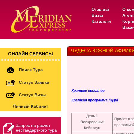
Отзывы
О ко
Визы
Аген
Каталоги
Корп
Вака
ЧУДЕСА ЮЖНОЙ АФРИКИ 
ОНЛАЙН СЕРВИСЫ
Поиск Тура
Статус Заявки
Краткое описание
Статус Визы
Краткая программа тура
Личный Кабинет
День 1
Прилет в а
Воскресенье
Запрос на расчет
программой
Кейптаун
нестандартного тура