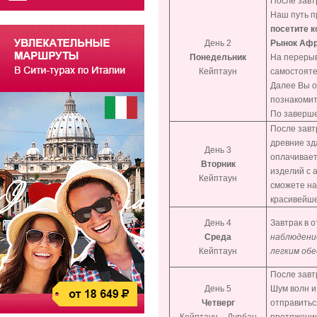
После зав
Наш путь п
посетите 
День 2
Рынок Афр
Понедельник
На перерыв
Кейптаун
самостояте
Далее Вы о
познакомит
По заверше
После завт
древние зд
День 3
оплачивает
Вторник
изделий с 
Кейптаун
сможете на
красивейш
День 4
Завтрак в 
Среда
наблюдение
Кейптаун
легким обе
После завт
День 5
Шум волн и
Четверг
отправитьс