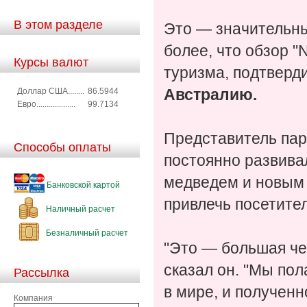
В этом разделе
Это — значительны
более, что обзор "
Курсы валют
туризма, подтверд
Доллар США........
86.5944
Австралию.
Евро...................
99.7134
Представитель парк
Способы оплаты
постоянно развива
медведем и новым 
Банковской картой
привлечь посетите
Наличный расчет
Безналичный расчет
"Это — большая чес
сказал он. "Мы пол
Рассылка
в мире, и полученн
Компания