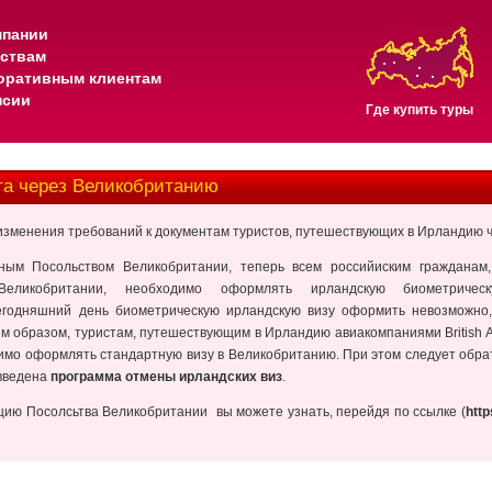
мпании
тствам
оративным клиентам
нсии
Где купить туры
та через Великобританию
лу изменения требований к документам туристов, путешествующих в Ирландию
ным Посольством Великобритании, теперь всем российиским гражданам
Великобритании, необходимо оформлять ирландскую биометриче
егодняшний день биометрическую ирландскую визу оформить невозможно,
м образом, туристам, путешествующим в Ирландию авиакомпаниями British Ai
имо оформлять стандартную визу в Великобританию. При этом следует обрат
 введена
программа отмены ирландских виз
.
ю Посолсьтва Великобритании вы можете узнать, перейдя по ссылке (
http