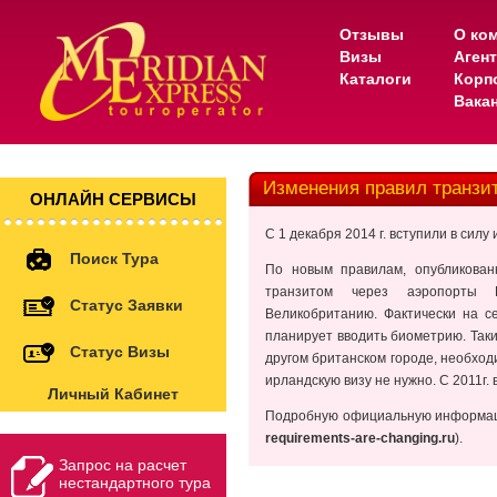
Отзывы
О ко
Визы
Аген
Каталоги
Корп
Вака
Изменения правил транзи
ОНЛАЙН СЕРВИСЫ
С 1 декабря 2014 г. вступили в си
Поиск Тура
По новым правилам, опубликован
транзитом через аэропорты 
Статус Заявки
Великобританию. Фактически на с
планирует вводить биометрию. Таки
Статус Визы
другом британском городе, необход
ирландскую визу не нужно. С 2011г.
Личный Кабинет
Подробную официальную информаци
requirements-are-changing.ru
).
Запрос на расчет
нестандартного тура