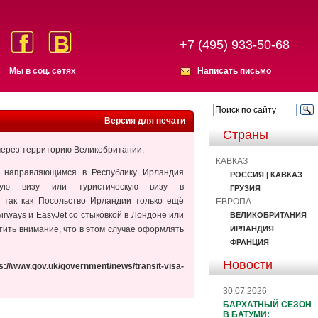
+7 (495) 933-50-68
Мы в соц. сетях
Написать письмо
Версия для печати
Страны
 через территорию Великобритании.
КАВКАЗ
, направляющимся в Республику Ирландия
РОССИЯ | КАВКАЗ
скую визу или туристическую визу в
ГРУЗИЯ
 так как Посольство Ирландии только ещё
ЕВРОПА
rways и EasyJet со стыковкой в Лондоне или
ВЕЛИКОБРИТАНИЯ
ИРЛАНДИЯ
ить внимание, что в этом случае оформлять
ФРАНЦИЯ
Новости
s://www.gov.uk/government/news/transit-visa-
30.07.2026
БАРХАТНЫЙ СЕЗОН
В БАТУМИ: