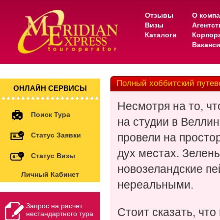
Отзывы
О комп
Визы
Агентс
Каталоги
Корпор
Ваканс
Полный хоббитский путев
ОНЛАЙН СЕРВИСЫ
Несмотря на то, ч
Поиск Тура
на студии в Веллин
Статус Заявки
провели на просто
дух местах. Зеле
Статус Визы
новозеландские пе
Личный Кабинет
нереальными.
Запрос на расчет
Стоит сказать, что
нестандартного тура