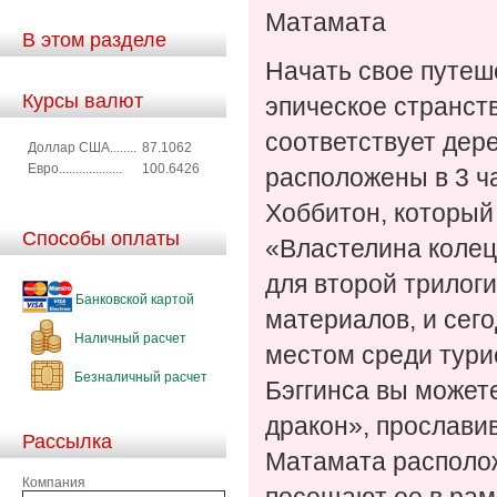
Матамата
В этом разделе
Начать свое путеше
Курсы валют
эпическое странст
соответствует дер
Доллар США........
87.1062
Евро...................
100.6426
расположены в 3 ча
Хоббитон, который
Способы оплаты
«Властелина колец
для второй трилог
Банковской картой
материалов, и сег
Наличный расчет
местом среди тури
Безналичный расчет
Бэггинса вы может
дракон», прослави
Рассылка
Матамата располож
Компания