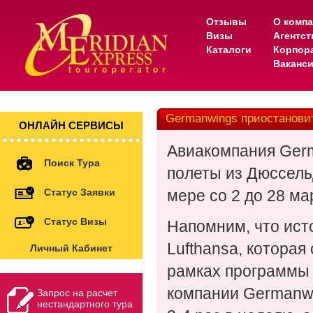
Отзывы
О комп
Визы
Агентс
Каталоги
Корпор
Ваканс
Germanwings приостанови
ОНЛАЙН СЕРВИСЫ
Авиакомпания Germ
Поиск Тура
полеты из Дюссель
Статус Заявки
мере со 2 до 28 ма
Статус Визы
Напомним, что ист
Lufthansa, которая
Личный Кабинет
рамках программы 
компании Germanwi
Запрос на расчет
нестандартного тура