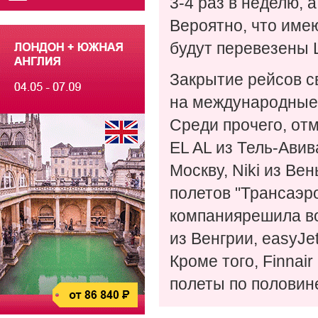
3-4 раз в неделю, 
Вероятно, что им
будут перевезены 
Закрытие рейсов 
на международные 
Среди прочего, от
EL AL из Тель-Авив
Москву, Niki из Ве
полетов "Трансаэро
компаниярешила во
из Венгрии, easyJe
Кроме того, Finnai
полеты по половин