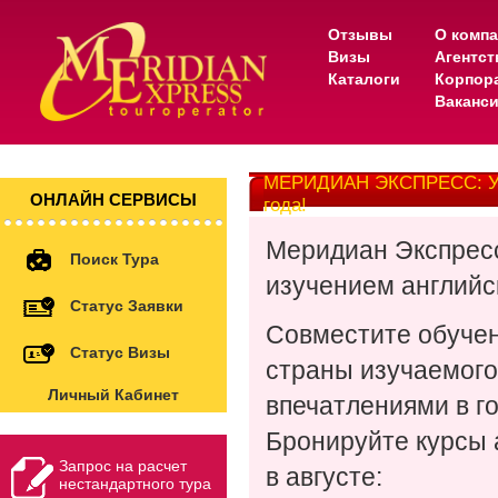
Отзывы
О комп
Визы
Агентс
Каталоги
Корпор
Ваканс
МЕРИДИАН ЭКСПРЕСС: Усп
ОНЛАЙН СЕРВИСЫ
года!
Меридиан Экспресс
Поиск Тура
изучением английс
Статус Заявки
Совместите обучен
Статус Визы
страны изучаемого
Личный Кабинет
впечатлениями в г
Бронируйте курсы 
Запрос на расчет
в августе:
нестандартного тура