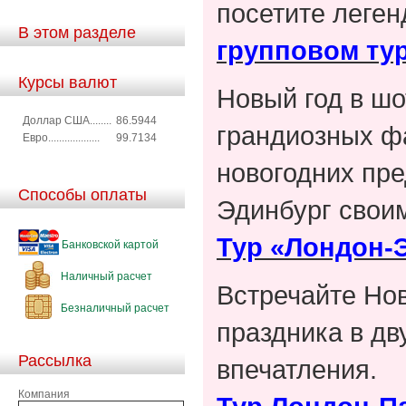
посетите леген
В этом разделе
групповом ту
Курсы валют
Новый год в шо
Доллар США........
86.5944
грандиозных ф
Евро...................
99.7134
новогодних пре
Способы оплаты
Эдинбург своим
Тур «Лондон-Э
Банковской картой
Наличный расчет
Встречайте Нов
Безналичный расчет
праздника в д
Рассылка
впечатления.
Компания