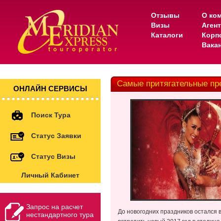
Отзывы
О ко
Визы
Аген
Каталоги
Корп
Вака
Самые притягательные пр
ОНЛАЙН СЕРВИСЫ
Поиск Тура
Статус Заявки
Статус Визы
Личный Кабинет
Запрос на расчет
До новогодних праздников остался 
нестандартного тура