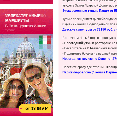
встретить новый 2017 год в столице
увидеть Замки Луарской Долины, с
Экскурсионные туры в Париж от 55
Туры с посещением Диснейленда: ск
8 дней / 7 ночей с однодневной пое
Детские сити-туры от 73150 руб. с 
Встречаем Новый год во французско
- Новогодний ужин в ресторане La C
- Веселитесь на DJ-вечеринке в са
- Поднимите бокалы на верхней пал
Новогоднем круизе по Сене - от 27
Посетите сразу две страны - Франц
Париж-Барселона (4 ночи в Париже