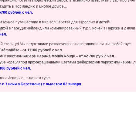
 Франции, посетить королевский Версаль, всемирно известный Лувр, прогулят
ъездить в Нормандию и многое другое…
700 рублей с чел.
азочное путешествие в мир волшебства для взрослых и детей!
здкой в парк Диснейленд или комбинированный тур 5 ночей в Париже и 2 ночи
чел.
й столице! Мы подготовили развлечения в новогоднюю ночь на любой вкус:
rémaillère - от 11100 рублей с чел.
мом известном
кабаре Парижа
Moulin
Rouge – от 42 700 руб. с чел.
убе корабля
под яркоокрашенными цветами фейерверков парижским небом, 
400 рублей с чел.
ию и Испанию - в нашем туре
 и 3 ночи в Барселоне) с вылетом 02 января