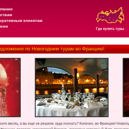
мпании
тствам
оративным клиентам
нсии
Где купить туры
едложения по Новогодним турам во Францию!
всего месяц, а вы еще не решили, куда поехать? Конечно, во Францию! Новог