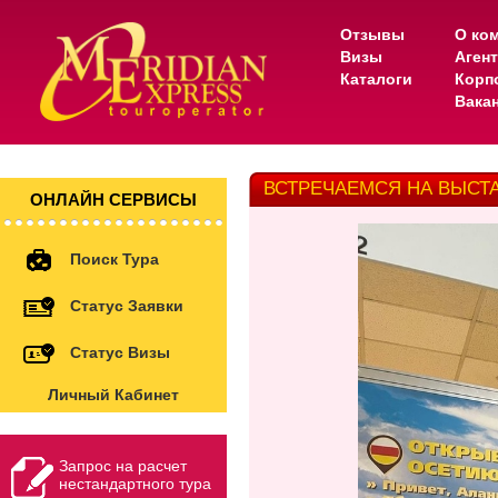
Отзывы
О ко
Визы
Аген
Каталоги
Корп
Вака
ВСТРЕЧАЕМСЯ НА ВЫСТАВК
ОНЛАЙН СЕРВИСЫ
Поиск Тура
Статус Заявки
Статус Визы
Личный Кабинет
Запрос на расчет
нестандартного тура