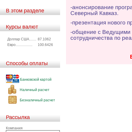
-анонсирование прогр
В этом разделе
Северный Кавказ.
-презентация нового п
Курсы валют
-общение с Ведущими 
сотрудничества по ре
Доллар США........
87.1062
Евро...................
100.6426
Способы оплаты
Банковской картой
Наличный расчет
Безналичный расчет
Рассылка
Компания