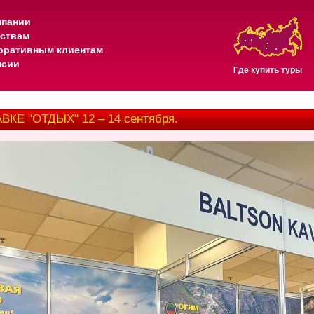
мпании
тствам
оративным клиентам
нсии
Где купить туры
Е "ОТДЫХ" 12 – 14 сентября.