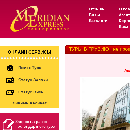
Отзывы
О ко
Визы
Аген
Каталоги
Корп
Вака
ТУРЫ В ГРУЗИЮ ! не про
ОНЛАЙН СЕРВИСЫ
Поиск Тура
Акц
Статус Заявки
Статус Визы
Личный Кабинет
Запрос на расчет
нестандартного тура