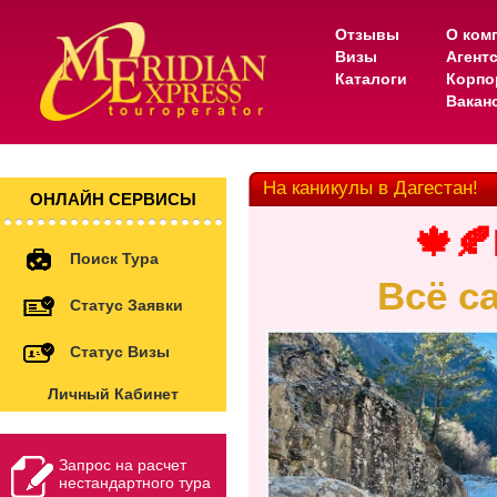
Отзывы
О ком
Визы
Агент
Каталоги
Корпо
Вакан
На каникулы в Дагестан!
ОНЛАЙН СЕРВИСЫ
🍁🍂
Поиск Тура
Всё с
Статус Заявки
Статус Визы
Личный Кабинет
Запрос на расчет
нестандартного тура