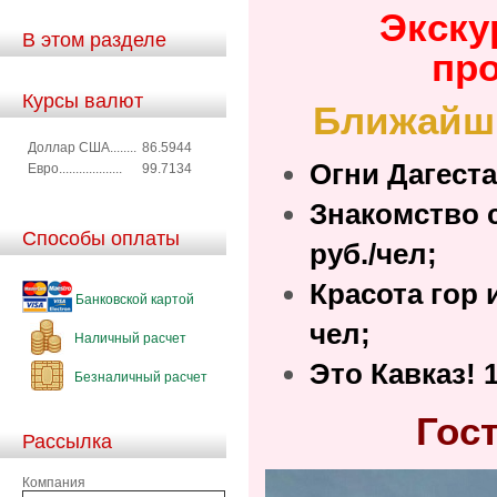
Экску
В этом разделе
про
Курсы валют
Ближайшие
Доллар США........
86.5944
Огни Дагестан
Евро...................
99.7134
Знакомство с
Способы оплаты
руб./чел;
Красота гор и
Банковской картой
чел;
Наличный расчет
Это Кавказ! 1
Безналичный расчет
Гос
Рассылка
Компания