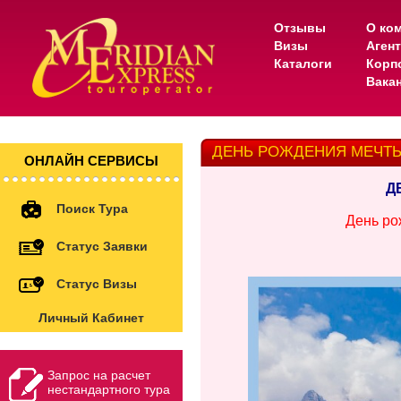
Отзывы
О ко
Визы
Аген
Каталоги
Корп
Вака
ДЕНЬ РОЖДЕНИЯ МЕЧТЫ
ОНЛАЙН СЕРВИСЫ
Д
Поиск Тура
День ро
Статус Заявки
Статус Визы
Личный Кабинет
Запрос на расчет
нестандартного тура