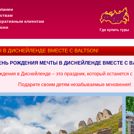
мпании
тствам
оративным клиентам
нсии
Где купить туры
 В ДИСНЕЙЛЕНДЕ ВМЕСТЕ С BALTSON!
ЕНЬ РОЖДЕНИЯ МЕЧТЫ В ДИСНЕЙЛЕНДЕ ВМЕСТЕ С B
ждения в Диснейленде – это праздник, который останется с
Подарите своим детям незабываемые мгновения!