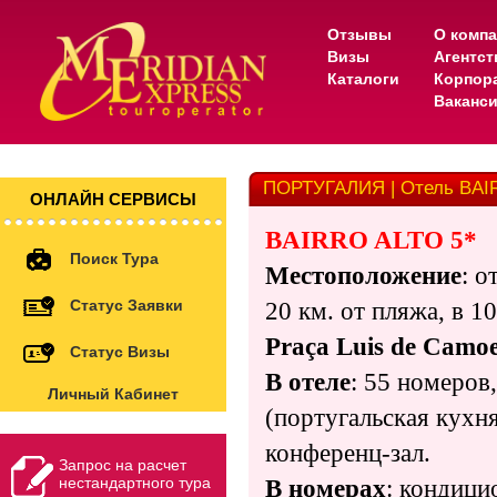
Отзывы
О комп
Визы
Агентс
Каталоги
Корпор
Ваканс
ПОРТУГАЛИЯ | Отель BAI
ОНЛАЙН СЕРВИСЫ
BAIRRO ALTO 5*
Поиск Тура
Местоположение
:
о
Статус Заявки
20 км. от пляжа, в 10
Praça Luis de Camoe
Статус Визы
В отеле
: 55 номеров
Личный Кабинет
(португальская кухня
конференц-зал.
Запрос на расчет
нестандартного тура
В номерах
: кондици