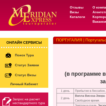
Отзывы
О комп
Визы
Агентс
Каталоги
Корпор
Ваканс
ПОРТУГАЛИЯ | Португальс
ОНЛАЙН СЕРВИСЫ
Поиск Тура
Статус Заявки
(в программе 
Статус Визы
за
Личный Кабинет
1 день
Прибытие в Лиссабон,
Вилла Висоза-Эвора –
2 день
Запрос на расчет
Свободное время.
нестандартного тура
Завтрак в отеле.
Экску