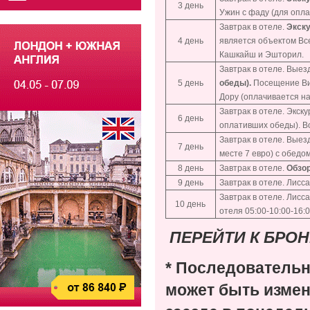
3 день
Ужин с фаду (для опла
Завтрак в отеле.
Экску
4 день
является объектом Вс
Кашкайш и Эшторил.
Завтрак в отеле. Выез
5 день
обеды).
Посещение Вин
Дору (оплачивается на
Завтрак в отеле. Экск
6 день
оплативших обеды). В
Завтрак в отеле. Выез
7 день
месте 7 евро) с обедо
8 день
Завтрак в отеле.
Обзор
9 день
Завтрак в отеле. Лисс
Завтрак в отеле. Лисс
10 день
отеля 05:00-10:00-16
ПЕРЕЙТИ К БРО
* Последовательн
может быть измен