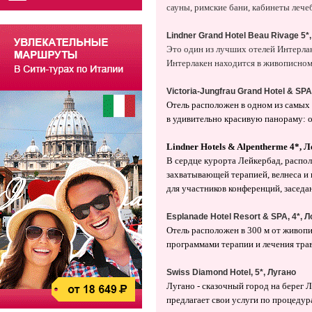
сауны, римские бани, кабинеты лече
Lindner Grand Hotel Beau Rivage 5*
Это один из лучших отелей Интерла
Интерлакен находится в живописном
Victoria-Jungfrau Grand Hotel & SP
Отель расположен в одном из самых 
в удивительно красивую панораму: 
Lindner Hotels
&
Alpentherme 4*
, 
В сердце курорта Лейкербад, распо
захватывающей терапией, велнеса и 
для участников конференций, засед
Esplanade Hotel Resort & SPA, 4*, 
Отель расположен в 300 м от живопи
программами терапии и лечения тра
Swiss Diamond Hotel, 5*, Лугано
Лугано - сказочный город на берег Л
предлагает свои услуги по процеду