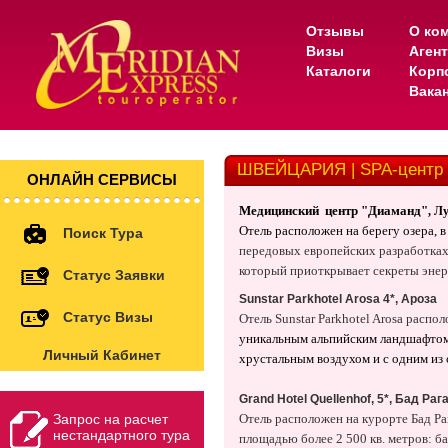
Отзывы
О ко
Визы
Аген
Каталоги
Корп
Вака
ШВЕЙЦАРИЯ | SPA-центр
ОНЛАЙН СЕРВИСЫ
Медицинский
центр "Диаманд"
, Л
Отель расположен на берегу озера, 
Поиск Тура
передовых европейских разработках
который приоткрывает секреты энерг
Статус Заявки
Sunstar Parkhotel Arosa 4*, Ароза
Статус Визы
Отель Sunstar Parkhotel Arosa распо
уникальным альпийским ландшафтом.
Личный Кабинет
хрустальным воздухом и с одним из
Grand Hotel Quellenhof, 5*, Бад Раг
Запрос на расчет
Отель расположен на курорте Бад Ра
нестандартного тура
площадью более 2 500 кв. метров: б