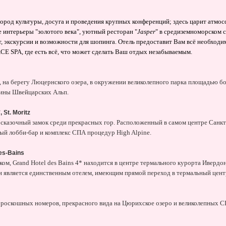
ород культуры, досуга и проведения крупных конференций; здесь царит атмо
нтерьеры "золотого века", уютный ресторан "
Jasper
" в средиземноморском с
, экскурсии и возможности для шопинга. Отель предоставит Вам всё необходи
E SPA, где есть всё, что может сделать Ваш отдых незабываемым.
 на берегу Люцернского озера, в окружении великолепного парка площадью боле
шины Швейцарских Альп.
 St. Moritz
о сказочный замок среди прекрасных гор. Расположенный в самом центре Санк
ый лобби-бар и комплекс СПА процедур High Alpine.
les-Bains
, Grand Hotel des Bains 4* находится в центре термального курорта Ивердон
 и является единственным отелем, имеющим прямой переход в термальный цент
е роскошных номеров, прекрасного вида на Цюрихское озеро и великолепных 