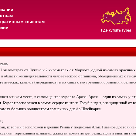
мпании
тствам
оративным клиентам
нсии
Где купить туры
угано
в
7 километрах
от Лугано и
2 километрах
от Моркоте, одной из самых красивых
 в области жизнедеятельности человеческого организма, объединённых с тыс
етических каналов (меридианов), и их связь с внутренними органами и баланс
ложен в тихом месте, в самом центре курорта Ароза. Ароза –
один из самых уют
 Курорт расположен в самом сердце кантона Граубюнден, в защищенной от в
 самых больших количеством солнечных дней в Швейцарии.
ац
гац, который расположен в долине Рейна у подножья Альп. Главное достояние
ассейны, термальный комплекс, джакузи, комнаты для релаксации и занятий гим