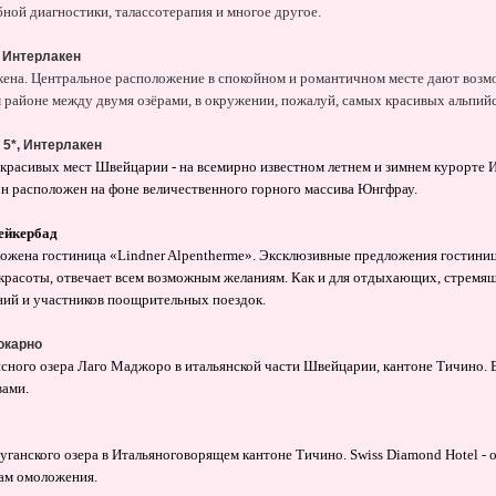
бной диагностики, талассотерапия и многое другое.
, Интерлакен
кена. Центральное расположение в спокойном и романтичном месте дают возмо
 районе между двумя озёрами, в окружении, пожалуй, самых красивых альпий
A 5*, Интерлакен
красивых мест Швейцарии - на всемирно известном летнем и зимнем курорте И
он расположен на фоне величественного горного массива Юнгфрау.
Лейкербад
ложена гостиница «Lindner Alpentherme». Эксклюзивные предложения гостин
красоты, отвечает всем возможным желаниям. Как и для отдыхающих, стремящи
аний и участников поощрительных поездок.
Локарно
сного озера Лаго Маджоро в итальянской части Швейцарии, кантоне Тичино. В 
вами.
уганского озера в Итальяноговорящем кантоне Тичино. Swiss Diamond Hotel - о
рам омоложения.