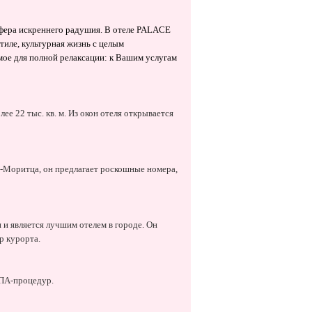
сфера искреннего радушия. В отеле PALACE
тиле, культурная жизнь с целым
мое для полной релаксации: к Вашим услугам
е 22 тыс. кв. м. Из окон отеля открывается
т-Моритца, он предлагает роскошные номера,
 и является лучшим отелем в городе. Он
р курорта.
СПА-процедур.