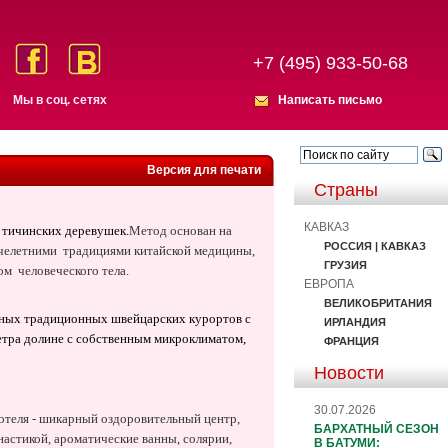
+7 (495) 933-50-68
Мы в соц. сетях
Написать письмо
Версия для печати
Страны
КАВКАЗ
 тичинских деревушек.
М
етод основан на
РОССИЯ | КАВКАЗ
ячелетними
традициями китайской медицины,
ГРУЗИЯ
ом
человеческого тела.
ЕВРОПА
ВЕЛИКОБРИТАНИЯ
ных традиционных швейцарских курортов с
ИРЛАНДИЯ
етра долине с собственным микроклиматом,
ФРАНЦИЯ
Новости
30.07.2026
 отеля - шикарный оздоровительный центр,
БАРХАТНЫЙ СЕЗОН
настикой, ароматические ванны, солярии,
В БАТУМИ: