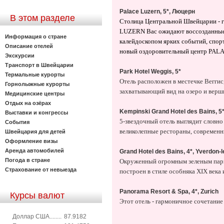
Palace Luzern, 5*, Люцерн
В этом разделе
Столица Центральной Швейцарии - г
LUZERN Вас ожидают воссозданные и
Информация о стране
калейдоскопом ярких событий, спорт
Описание отелей
новый оздоровительный центр PALAC
Экскурсии
Транспорт в Швейцарии
Park Hotel Weggis, 5*
Термальные курорты
Отель расположен в местечке Веггис,
Горнолыжные курорты
захватывающий вид на озеро и вер
Медицинские центры
Отдых на озёрах
Kempinski Grand Hotel des Bains, 5*,
Выставки и конгрессы
5-звездочный отель выглядит словн
События
великолепные рестораны, современн
Швейцария для детей
Оформление визы
Аренда автомобилей
Grand Hotel des Bains, 4*, Yverdon-
Погода в стране
Окруженный огромным зеленым парком
Страхование от невыезда
построен в стиле особняка XIX века
Panorama Resort & Spa, 4*, Zurich
Курсы валют
Этот отель - гармоничное сочетани
Доллар США........
87.9182