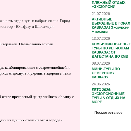
ПЛЯЖНЫЙ ОТДЫХ
+ЭКСКУРСИИ
21.07.2026
АКТИВНЫЕ
жность отдохнуть и набраться сил. Город
ВЫХОДНЫЕ В ГОРАХ
ских гор - Юнгфрау и Шильтхорн.
КАВКАЗА! Экскурсии
+ походы
13.07.2026
нтерлакен. Отель словно вписан
КОМБИНИРОВАННЫЕ
ТУРЫ ПО РЕГИОНАМ
КАВКАЗА: ОТ
ДАГЕСТАНА ДО КМВ
08.07.2026
ицы, комбинированные с современнейшей и
МИНИ-ТУРЫ ПО
СЕВЕРНОМУ
хся отдохнуть и укрепить здоровье, так и
КАВКАЗУ
24.06.2026
ЛЕТО 2026:
ЭКСКУРСИОННЫЕ
отеле прекрасный центр wellness и beauty с
ТУРЫ & ОТДЫХ НА
МОРЕ
Посмотреть все
дин из лучших отелей в этом городе -