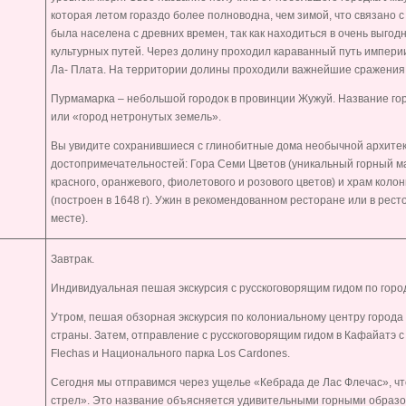
которая летом гораздо более полноводна, чем зимой, что связано 
была населена с древних времен, так как находиться в очень выгод
культурных путей. Через долину проходил караванный путь империи
Ла- Плата. На территории долины проходили важнейшие сражения 
Пурмамарка – небольшой городок в провинции Жужуй. Название го
или «город нетронутых земель».
Вы увидите сохранившиеся с глинобитные дома необычной архитект
достопримечательностей: Гора Семи Цветов (уникальный горный м
красного, оранжевого, фиолетового и розового цветов) и храм кол
(построен в 1648 г). Ужин в рекомендованном ресторане или в рестор
месте).
Завтрак.
Индивидуальная пешая экскурсия с русскоговорящим гидом по город
Утром, пешая обзорная экскурсия по колониальному центру города
страны. Затем, отправление с русскоговорящим гидом в Кафайатэ
Flechas
и Национального парка
Los
Cardones
.
Сегодня мы отправимся через ущелье «Кебрада де Лас Флечас», чт
стрел». Это название объясняется удивительными горными образо