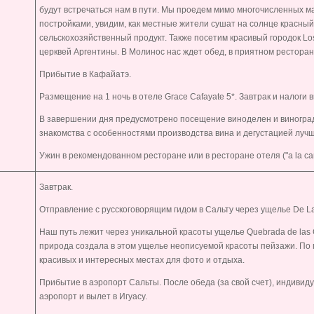
будут встречаться нам в пути. Мы проедем мимо многочисленных м
постройками, увидим, как местные жители сушат на солнце красный
сельскохозяйственный продукт. Также посетим красивый городок
Lo
церквей Аргентины. В Молинос нас ждет обед, в приятном ресторан
Прибытие в Кафайатэ.
Размещение на 1 ночь в отеле
Grace
Cafayate
5*. Завтрак и налоги 
В завершении дня предусмотрено посещение виноделен и виногра
знакомства с особенностями производства вина и дегустацией лучш
Ужин в рекомендованном ресторане или в ресторане отеля ("a la car
Завтрак.
Отправление с русскоговорящим гидом в Сальту через ущелье
De L
Наш путь лежит через уникальной красоты ущелье
Quebrada
de
las
природа создала в этом ущелье неописуемой красоты пейзажи. По п
красивых и интересных местах для фото и отдыха.
Прибытие в аэропорт Сальты. После обеда (за свой счет), индивид
аэропорт и вылет в Игуасу.