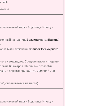
отель.
лючены.
 Национальный парк «Водопады Игуасу»
оженный на границе
Бразилии
(штат
Парана
)
е
парка были включены в
Список Всемирного
ельных водопадов. Средняя высота падения
больше 60 метров. Ширина— около 3км.
разный обрыв шириной 150 и длиной 700
te”, оплачивается на месте).
 Национальный парк «Водопады Игуасу»