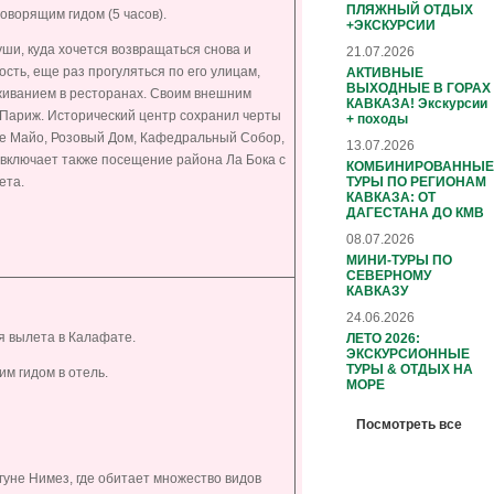
ПЛЯЖНЫЙ ОТДЫХ
говорящим гидом (5 часов).
+ЭКСКУРСИИ
ши, куда хочется возвращаться снова и
21.07.2026
ость, еще раз прогуляться по его улицам,
АКТИВНЫЕ
ВЫХОДНЫЕ В ГОРАХ
живанием в ресторанах. Своим внешним
КАВКАЗА! Экскурсии
 Париж. Исторический центр сохранил черты
+ походы
де Майо, Розовый Дом, Кафедральный Собор,
13.07.2026
 включает также посещение района Ла Бока с
КОМБИНИРОВАННЫЕ
ТУРЫ ПО РЕГИОНАМ
ета.
КАВКАЗА: ОТ
ДАГЕСТАНА ДО КМВ
08.07.2026
МИНИ-ТУРЫ ПО
СЕВЕРНОМУ
КАВКАЗУ
24.06.2026
я вылета в Калафате.
ЛЕТО 2026:
ЭКСКУРСИОННЫЕ
ТУРЫ & ОТДЫХ НА
м гидом в отель.
МОРЕ
Посмотреть все
агуне Нимез, где обитает множество видов