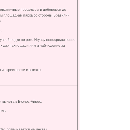
пограничные процедуры и доберемся до
ым площадкам парка со стороны Бразилии
.
:
увной лодке по реке Игуасу непосредственно
тых джипахпо джунглям и наблюдение за
 и окрестности с высоты.
 вылета в Буэнос-Айрес.
ель.
te”, оплачивается на месте).