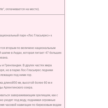
te”, оплачивается на месте).
Национальный парк «Лос Гласьярес» к
ется вторым по величине национальным
 шапке в Андах, которая питает 47 больших
кеана.
 и Гренландии. В других частях мира
ря, но в парке Лос-Гласьярес ледники
 лежащих под ними гор.
а длиной50 км, высотой более 60 м и
ды Аргентинского озера.
оваться завораживающим зрелищем, как с
о уходят под воду, поднимая огромные
время часовой навигации по бирюзовым водам