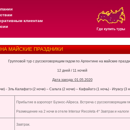
мпании
тствам
оративным клиентам
нсии
Где купить туры
 НА МАЙСКИЕ ПРАЗДНИКИ
Групповой тур с русскоговорящим гидом по Аргентине на майские праздн
12 дней / 11 ночей
Дата заезда: 01.05.2020
и) - Эль Калафатэ (2 ночи) – Сальта (2 ночи) – Кафайатэ (1 ночь) - Игуасу (3 
Прибытие в аэропорт Буэнос-Айреса. Встреча с русскоговорящим ги
Размещение на 2 ночи в отеле Intersur Recoleta 4* Завтрак и налоги
Завтрак.