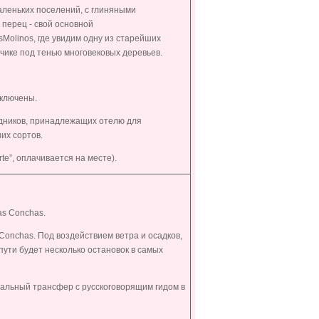
аленьких поселений, с глиняными
 перец - свой основной
s
Molinos
, где увидим одну из старейших
чике под тенью многовековых деревьев.
включены.
дников, принадлежащих отелю для
их сортов.
te”, оплачивается на месте).
as Conchas
.
Conchas
. Под воздействием ветра и осадков,
ути будет несколько остановок в самых
уальный трансфер с русскоговорящим гидом в