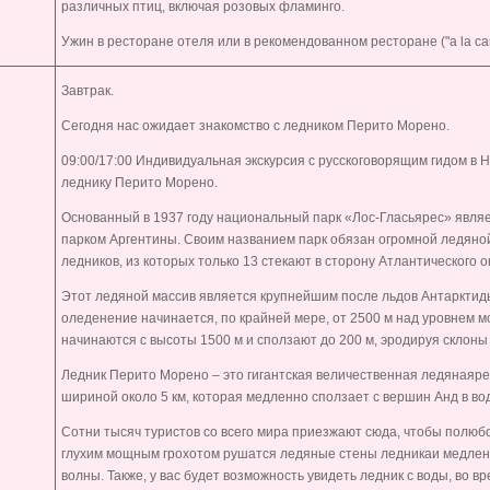
различных птиц, включая розовых фламинго.
Ужин в ресторане отеля или в рекомендованном ресторане ("a la car
Завтрак.
Сегодня нас ожидает знакомство с ледником Перито Морено.
09:00/
17:00
Индивидуальная экскурсия с русскоговорящим гидом в 
леднику Перито Морено.
Основанный в 1937 году национальный парк «Лос-Гласьярес» явля
парком Аргентины. Своим названием парк обязан огромной ледяной
ледников, из которых только 13 стекают в сторону Атлантического о
Этот ледяной массив является крупнейшим после льдов Антарктиды
оледенение начинается, по крайней мере, от 2500 м над уровнем мо
начинаются с высоты 1500 м и сползают до 200 м, эродируя склоны
Ледник Перито Морено – это гигантская величественная ледянаярек
шириной около 5 км, которая медленно сползает с вершин Анд в во
Сотни тысяч туристов со всего мира приезжают сюда, чтобы полюб
глухим мощным грохотом рушатся ледяные стены ледникаи медленн
волны. Также, у вас будет возможность увидеть ледник с воды, во 