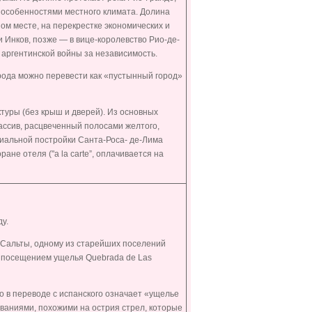
с особенностями местного климата. Долина
ном месте, на перекрестке экономических и
 Инков, позже — в вице-королевство Рио-де-
аргентинской войны за независимость.
рода можно перевести как «пустынный город»
уры (без крыш и дверей). Из основных
ассив, расцвеченный полосами желтого,
ониальной постройки Санта-Роса- де-Лима
ане отеля ("a la carte”, оплачивается на
у.
 Сальты, одному из старейших поселений
 с посещением ущелья
Quebrada
de
Las
о в переводе с испанского означает «ущелье
ваниями, похожими на острия стрел, которые