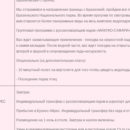
(Бразильская сторона).
Мы отправимся в направлении границы с Бразилией, пройдем все 
Бразильского Национального парка. Во время прогулки по смотров
вам откроются более панорамные виды на весь комплекс водопадов
Групповая программа с русскоговорящим гидом «МАКУКО-САФАРИ»
Вас ждет захватывающее приключение - поездка на скоростной над
к самим каскадам. После водной части, вас ждет поездка на откры
флорой и фауной в сопровождении гида-натуралиста.
Опционально (за дополнительную плату):
- 10 минутный полет на вертолете для того чтобы увидеть водопады
- Посещение парка птиц
Завтрак.
РЕС
Индивидуальный трансфер с русскоговорящим гидом в аэропорт для
Прибытие в Буэнос-Айрес. Индивидуальный трансфер без гида в от
Размещение на 1 ночь в отеле. Завтрак и налоги включены.
Ужин в рекомендованном ресторане или в ресторане отеля ("a la car