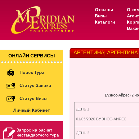
Отзывы
О ко
Визы
Аген
Каталоги
Корп
Вака
АРГЕНТИНА| АРГЕНТИНА
ОНЛАЙН СЕРВИСЫ
Поиск Тура
Статус Заявки
Буэнос-Айрес (2 ноч
Статус Визы
ДЕНЬ 1.
Личный Кабинет
01/05/2020 БУЭНОС-АЙРЕС
Запрос на расчет
ДЕНЬ 2.
нестандартного тура