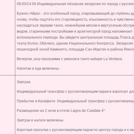
09:00/14:00 Индивидуальная обзорная экскурсия по городу с русско
Буэнос-Айрес - это особенный город, очаровывающий до глубины ду
снова, чтобы ощутить его старомодность, изысканность и чувственн
насладиться звуками танго, нежнейшим мясом и виртуозным обслу
видом, старинными постройками и архитектурой город напоминает
колониального периода. Вы увидите центральную площадь Пласа 
театр Колон, Обелиск, здание Национального Конгресса. Экскурсия
пешеходной зоной Каминито, площади Сан-Мартин и района Рекол
Вечером, шоу-программа с ужином в танго-кабаре
La
Ventana
.
Напитки и еда включены.
Завтрак.
Индивидуальный трансфер с русскоговорящим гидом в аэропорт дл
Прибытие в Калафате. Индивидуальный трансфер с русскоговорящи
Размещение на 2 ночи в отеле
Lagos de Calafate
4*.
Завтрак и налоги включены.
Короткая прогулка с русскоговорящим гидом по центру города и к л