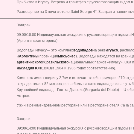
Прибытие в Игуасу. Встреча и трансфер с русскоговорящим гидом в 
Размещение на 3 ночи в отеле
Saint George 4*
. Завтрак и налоги вк
Завтрак.
09:00/
18:00
Индивидуальная экскурсия с русскоговорящим гидом в
(Аргентинская сторона).
Водопады Игуасу— это комплекс
водопадов
на реке
Игуасу
, распол
и
Аргентины
(провинция
Мисьонес
). Водопады находятся на границ
аргентинского
и
бразильского
национальных парков «Игуасу». Оба 
наследия ЮНЕСКО
(в 1984 и 1986 годах соответственно).
Комплекс имеет ширину 2,7км и включает в себя примерно 270 отд
воды достигает 82 метров, но на большинстве водопадов она чуть 
Крупнейший водопад—Глотка Дьявола(Garganta del Diablo)— U-об
метров.
Ужин в рекомендованном ресторане или в ресторане отеля ("a la car
Завтрак.
09:00/
14:00
Индивидуальная экскурсия с русскоговорящим гидом в