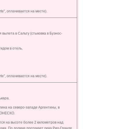
te”, оплачивается на месте).
вылета в Сальту (стыковка в Буэнос-
идом в отель.
te”, оплачивается на месте).
ькара.
ина на северо-западе Аргентины, в
я ЮНЕСКО.
тся на высоте более 2 километров над
ака. По долине протекает река Рио-Гранде,