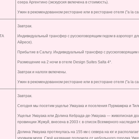
озера Аргентино (экскурсия включена в стоимость).
Ужин в рекомендованном ресторане или в ресторане отеля ("a la car
Завтрак.
ТА
Индивидуальный трансфер с русскоговорящим гидом в аэропорт для 
Айресе).
Прибытие в Сальту. Индивидуальный трансфер с русскоговорящим г
Размещение на 2 ночи в отеле
Design Suites Salta 4*
.
Завтрак и налоги включены.
Ужин в рекомендованном ресторане или в ресторане отеля ("a la car
Завтрак.
Сегодня мы посетим ущелье Умауака и поселения Пурмамрка и Тил
Ущелье Умауака или Долина Кебрада-де-Умауака — живописная дол
провинции Жужуй, внесена в 2003 г. в список Всемирного наследи
Долина Умауака протянулась на 155 км с севера на юг и располагае
уровнем моря. Своё название получила от небольшого городка Умау