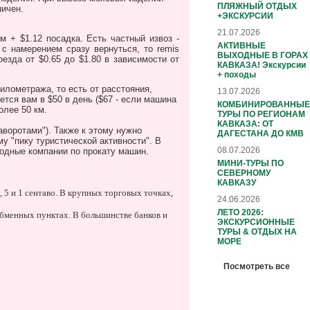
ПЛЯЖНЫЙ ОТДЫХ
ничен.
+ЭКСКУРСИИ
21.07.2026
м + $1.12 посадка. Есть частный извоз -
АКТИВНЫЕ
 с намерением сразу вернуться, то remis
ВЫХОДНЫЕ В ГОРАХ
оезда от $0.65 до $1.80 в зависимости от
КАВКАЗА! Экскурсии
+ походы
илометража, то есть от расстояния,
13.07.2026
тся вам в $50 в день ($67 - если машина
КОМБИНИРОВАННЫЕ
олее 50 км.
ТУРЫ ПО РЕГИОНАМ
КАВКАЗА: ОТ
аворотами"). Также к этому нужно
ДАГЕСТАНА ДО КМВ
у "пику туристической активности". В
08.07.2026
одные компании по прокату машин.
МИНИ-ТУРЫ ПО
СЕВЕРНОМУ
КАВКАЗУ
, 5 и 1 сентаво. В крупных торговых точках,
24.06.2026
ЛЕТО 2026:
обменных пунктах. В большинстве банков и
ЭКСКУРСИОННЫЕ
ТУРЫ & ОТДЫХ НА
МОРЕ
Посмотреть все