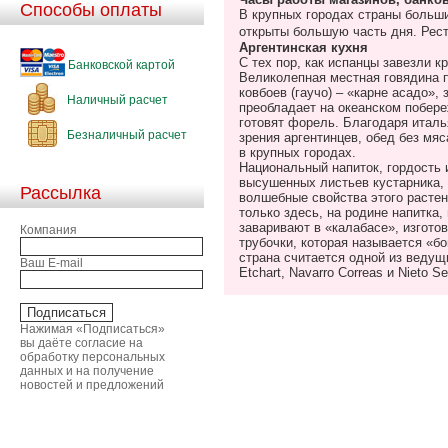
Способы оплаты
В крупных городах страны большин
открыты большую часть дня. Рест
Аргентинская кухня
С тех пор, как испанцы завезли 
Банковской картой
Великолепная местная говядина п
ковбоев (гаучо) – «карне асадо»,
Наличный расчет
преобладает на океанском побереж
готовят форель. Благодаря италья
Безналичный расчет
зрения аргентинцев, обед без мяс
в крупных городах.
Национальный напиток, гордость 
высушенных листьев кустарника, 
Рассылка
волшебные свойства этого растен
только здесь, на родине напитка,
заваривают в «калабасе», изгото
Компания
трубочки, которая называется «б
страна считается одной из ведущи
Ваш E-mail
Etchart, Navarro Correas и Nieto Se
Нажимая «Подписаться»
вы даёте согласие на
обработку персональных
данных и на получение
новостей и предложений