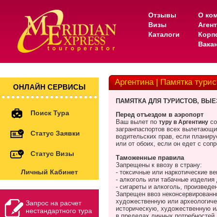
Отзывы
О ко
Визы
Аген
Каталоги
Корп
Вака
Аргентина | Памятка турис
ОНЛАЙН СЕРВИСЫ
ПАМЯТКА ДЛЯ ТУРИСТОВ, ВЫ
Поиск Тура
Перед отъездом в аэропорт
Ваш вылет по
со
туру в Аргентину
загранпаспортов всех вылетающих
Статус Заявки
водительских прав, если планиру
или от обоих, если он едет с со
Статус Визы
Таможенные правила
Запрещены к ввозу в страну:
Личный Кабинет
- токсичные или наркотические в
- алкоголь или табачные изделия
- сигареты и алкоголь, произведе
Запрещен ввоз неконсервированн
художественную или археологиче
Запрос на расчет
историческую, художественную ил
нестандартного тура
в пределах личных потребностей,