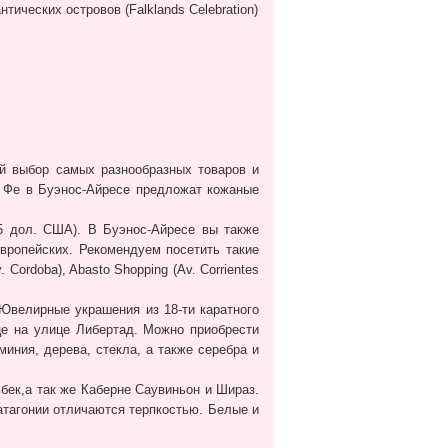
ических островов (Falklands Celebration)
ой выбор самых разнообразных товаров и
а Фе в Буэнос-Айресе предложат кожаные
25 дол. США). В Буэнос-Айресе вы также
 европейских. Рекомендуем посетить такие
v. Cordoba), Abasto Shopping (Av. Corrientes
Ювелирные украшения из 18-ти каратного
це на улице Либертад. Можно приобрести
иния, дерева, стекла, а также серебра и
бек,а так же Каберне Саувиньон и Шираз.
атагонии отличаются терпкостью. Белые и