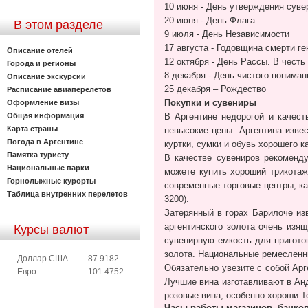
10 июня - День утверждения суве
20 июня - День Флага
В этом разделе
9 июля - День Независимости
17 августа - Годовщина смерти г
Описание отелей
12 октября - День Рассы. В чест
Города и регионы
8 декабря - День чистого пониман
Описание экскурсии
25 декабря – Рождество
Расписание авиаперелетов
Покупки и сувениры
Оформление визы
Общая информация
В Аргентине недорогой и качест
Карта страны
невысокие цены. Аргентина изве
Погода в Аргентине
куртки, сумки и обувь хорошего к
Памятка туристу
В качестве сувениров рекоменд
Национальные парки
можете купить хороший трикота
Горнолыжные курорты
современные торговые центры, как
Таблица внутренних перелетов
3200).
Затерянный в горах Барилоче из
аргентинского золота очень изя
Курсы валют
сувенирную емкость для приготов
золота. Национальные ремесленны
Доллар США........
87.9182
Обязательно увезите с собой Арг
Евро...................
101.4752
Лучшие вина изготавливают в Анд
розовые вина, особенно хороши Т
Часы работы магазинов, банков