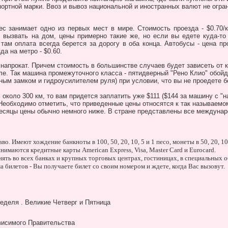
портной марки. Ввоз и вывоз национальной и иностранных валют не огра
с занимает одно из первых мест в мире. Стоимость проезда - $0.70/к
о вызвать на дом, цены примерно такие же, но если вы едете куда-то
 там оплата всегда берется за дорогу в оба конца. Автобусы - цена пр
а на метро - $0.60.
напрокат
. Причем стоимость в большинстве случаев будет зависеть от к
ле. Так машина промежуточного класса - пятидверный "Рено Клио" обойде
ным замком и гидроусилителем руля) при условии, что вы не проедете б
около 300 км, то вам придется заплатить уже $111 ($144 за машину с "н
 Необходимо отметить, что приведенные цены относятся к так называемом
есяцы цены обычно немного ниже. В стране представлены все междунар
во. Имеют хождение банкноты в 100, 50, 20, 10, 5 и 1 песо, монеты в 50, 20, 10
нимаются кредитные карты American Express, Visa, Master Card и Eurocard.
ть во всех банках и крупных торговых центрах, гостиницах, в специальных 
а билетов - Вы получаете билет со своим номером и ждете, когда Вас вызовут.
неделя . Великие Четверг и Пятница
висимого Правительства