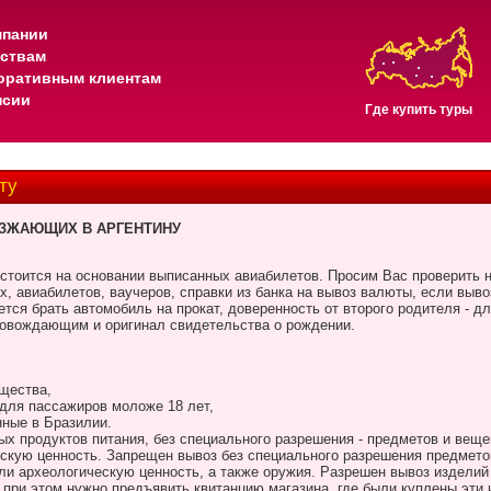
мпании
тствам
оративным клиентам
нсии
Где купить туры
ту
ЕЗЖАЮЩИХ В АРГЕНТИНУ
стоится на основании выписанных авиабилетов. Просим Вас проверить
, авиабилетов, ваучеров, справки из банка на вывоз валюты, если выво
ется брать автомобиль на прокат, доверенность от второго родителя - 
провождающим и оригинал свидетельства о рождении.
ещества,
 для пассажиров моложе 18 лет,
нные в Бразилии.
ых продуктов питания, без специального разрешения - предметов и вещ
скую ценность. Запрещен вывоз без специального разрешения предмет
и археологическую ценность, а также оружия. Разрешен вывоз изделий 
 при этом нужно предъявить квитанцию магазина, где были куплены эти