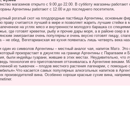
ство магазинов открыто с 9.00 до 22.00. В субботу магазины работают 
.
ораны Аргентины работают с 12.00 и до последнего посетителя
крупный рогатый скот на плодородные пастбища Аргентины, основным ф
о праву считается лучшей в мире и позволяет жарить лучшие стейки в 
 запеченное на углях мясо и внутренности молодого барашка со специями
ье, где готовят креветки, рыбу и прочие дары моря, а в районе озер в в
нским эмигрантам очень популярны и очень вкусно готовят пиццу, спагет
а – не обед. Вегетарианская же кухня появилась лишь четверть века наз
и один из символов Аргентины – местный аналог чая, напиток Матэ. Это 
который произрастает в джунглях на границе Аргентины с Парагваем и Б
ия, были индейцы гуарани, жившие в этих местах. Неудивительно, что 
 ведь технология его приготовления оттачивалась в Аргентине веками. 
вленной из тыквочек – плодов местного растения лагенарии, с помощью
омбилья».Что касается самых популярных алкогольных напитков в Аргент
х производителей вина. Особенно хороши красные сухие вина, например Lop
netiner.