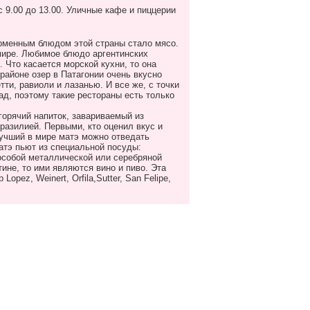
с 9.00 до 13.00. Уличные кафе и пиццерии
ирменным блюдом этой страны стало мясо.
мире. Любимое блюдо аргентинских
. Что касается морской кухни, то она
 районе озер в Патагонии очень вкусно
ти, равиоли и лазанью. И все же, с точки
ад, поэтому такие рестораны есть только
горячий напиток, завариваемый из
разилией. Первыми, кто оценил вкус и
лучший в мире матэ можно отведать
Матэ пьют из специальной посуды:
 особой металлической или серебряной
ине, то ими являются вино и пиво. Эта
ez, Weinert, Orfila,Sutter, San Felipe,