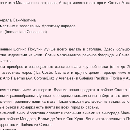
ренитета Мальвинских островов, Антарктического сектора и Южных Атлант
енерала Сан-Мартина
ь местных и заселявших Аргентину народов
ия (Immaculate Conception)
венный шопинг. Покупки лучше всего делать в столице. Здесь больш
стна изделиями из кожи. Сотни магазинчиков районов Флорида и Сант
ачества.
уем приобрести разноцветные женские шали крупной вязки (от 5 до 
ж известных марок (
La Cost
e
, Cacharel и др.) по ценам, гораздо ниже
 Alto Palermo (Av.
CoronelDiaz y Arenales)
и
Galerias Pacifico (Florisa y A
вестен изделиями из шерсти. Лучшие пончо продают в районе Сальта. 
щны и разнообразны. Лучшие ювелирные магазины вы найдете в столи
ления травяного напитка матэ. Такие емкости делаются из тыквы, алюм
е рынки и ярмарки есть почти во всех городах страны.
ентнской вино. Аргентина славится красными винами из винограда Маль
ах районе Мендоса, Валье де Уко и Сан Хуан. Вина изготовленные в П
орронтес и Шаблис из Сальты.
, музеев