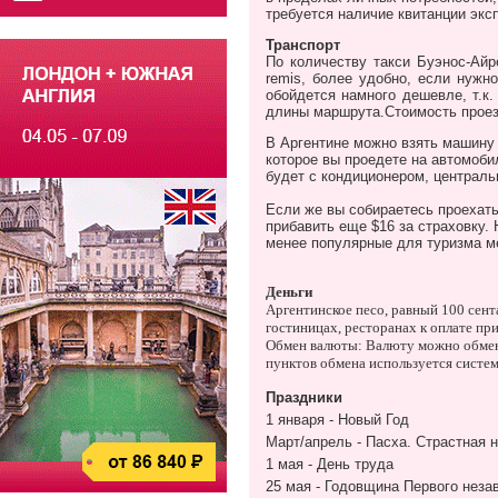
требуется наличие квитанции экс
Транспорт
По количеству такси Буэнос-Айре
remis, более удобно, если нужн
обойдется намного дешевле, т.к.
длины маршрута.Стоимость проезд
В Аргентине можно взять
машину 
которое вы проедете на автомоби
будет с кондиционером, централь
Если же вы собираетесь проехать 
прибавить еще $16 за страховку.
менее популярные для туризма м
Деньги
Аргентинское песо, равный 100 сента
гостиницах, ресторанах к оплате при
Обмен валюты: Валюту можно обменя
пунктов обмена используется систем
Праздники
1 января - Новый Год
Март/апрель - Пасха. Страстная 
1 мая - День труда
25 мая - Годовщина Первого неза