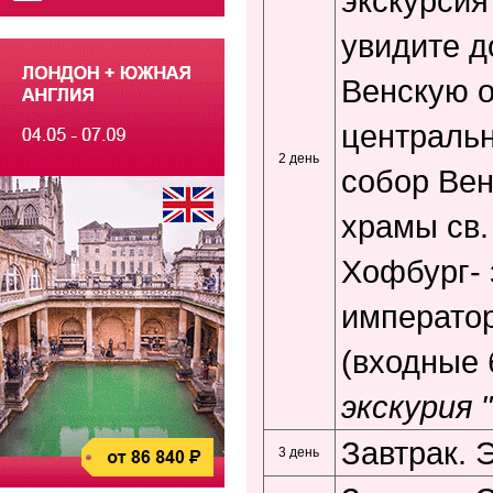
экскурсия
увидите д
Венскую о
централь
2 день
собор Вен
храмы св.
Хофбург-
император
(входные
экскурия 
Завтрак. 
3 день