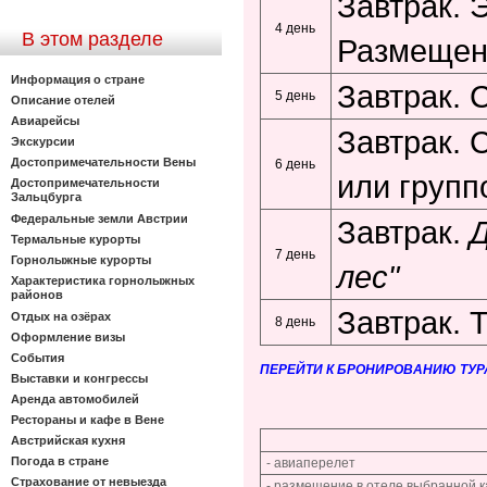
Завтрак. 
4 день
В этом разделе
Размещени
Информация о стране
Завтрак. 
5 день
Описание отелей
Авиарейсы
Завтрак. 
Экскурсии
Достопримечательности Вены
6 день
или групп
Достопримечательности
Зальцбурга
Федеральные земли Австрии
Завтрак.
Д
Термальные курорты
7 день
Горнолыжные курорты
лес"
Характеристика горнолыжных
районов
Завтрак. 
Отдых на озёрах
8 день
Оформление визы
События
ПЕРЕЙТИ К БРОНИРОВАНИЮ ТУР
Выставки и конгрессы
Аренда автомобилей
Рестораны и кафе в Вене
Австрийская кухня
Погода в стране
- авиаперелет
Страхование от невыезда
- размещение в отеле выбранной кат