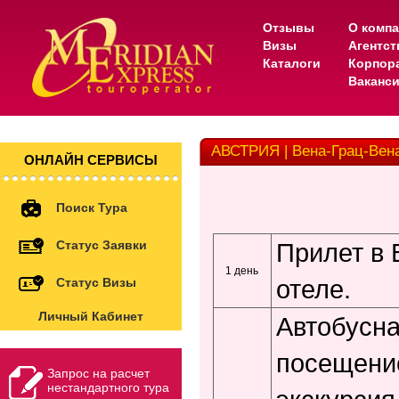
Отзывы
О комп
Визы
Агентс
Каталоги
Корпор
Ваканс
АВСТРИЯ | Вена-Грац-Вен
ОНЛАЙН СЕРВИСЫ
Поиск Тура
Статус Заявки
Прилет в 
1 день
отеле.
Статус Визы
Личный Кабинет
Автобусна
посещени
Запрос на расчет
нестандартного тура