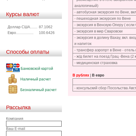
аналогичный)
- автобусная экскурсия по Вене, в
Курсы валют
- пешеходная экскурсия по Вене
- экскурсия в Венскую Оперу ( ес
Доллар США........
87.1062
- экскурсия в мир Сваровски
Евро...................
100.6426
- экскурсия в долину Вахау, вкл. в
и напиток
- трансфер аэропрт в Вене - отель
Способы оплаты
- ж/д билет на поезд Грац -Вена (2
- медицинская страховка
Банковской картой
В рублях
|
В евро
Наличный расчет
- консульский сбор Посольства Авс
Безналичный расчет
Рассылка
Компания
Ваш E-mail