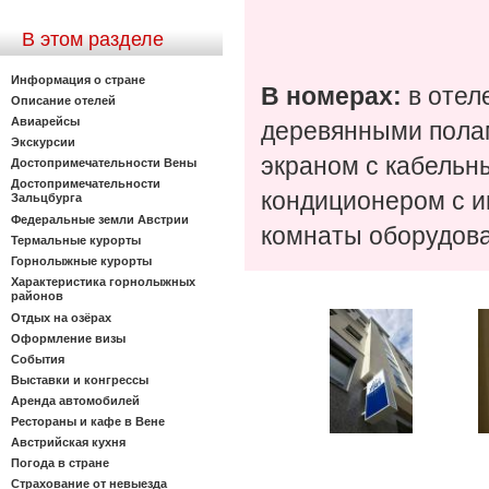
В этом разделе
Информация о стране
В номерах:
в отел
Описание отелей
Авиарейсы
деревянными полам
Экскурсии
экраном с кабельн
Достопримечательности Вены
Достопримечательности
кондиционером с и
Зальцбурга
Федеральные земли Австрии
комнаты оборудова
Термальные курорты
Горнолыжные курорты
Характеристика горнолыжных
районов
Отдых на озёрах
Оформление визы
События
Выставки и конгрессы
Аренда автомобилей
Рестораны и кафе в Вене
Австрийская кухня
Погода в стране
Страхование от невыезда