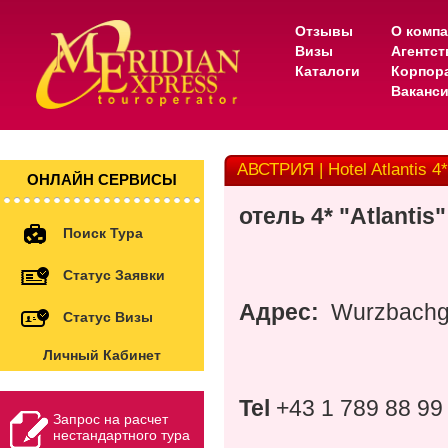
Отзывы
О комп
Визы
Агентс
Каталоги
Корпор
Ваканс
АВСТРИЯ | Hotel Atlantis 4*
ОНЛАЙН СЕРВИСЫ
отель 4* "Atlantis"
Поиск Тура
Статус Заявки
Адрес:
Wurzbachg
Статус Визы
Личный Кабинет
Tel
+43 1 789 88 99
Запрос на расчет
нестандартного тура