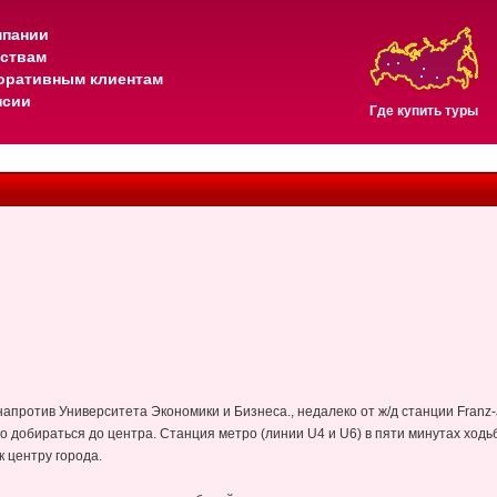
мпании
тствам
оративным клиентам
нсии
Где купить туры
против Университета Экономики и Бизнеса., недалеко от ж/д станции Franz-
бно добираться до центра. Станция метро (линии U4 и U6) в пяти минутах ходь
 центру города.