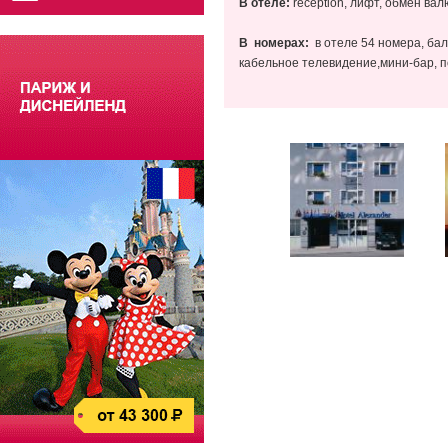
В отеле:
reception, лифт, обмен вал
В номерах:
в отеле 54 номера, балк
кабельное телевидение,мини-бар, по