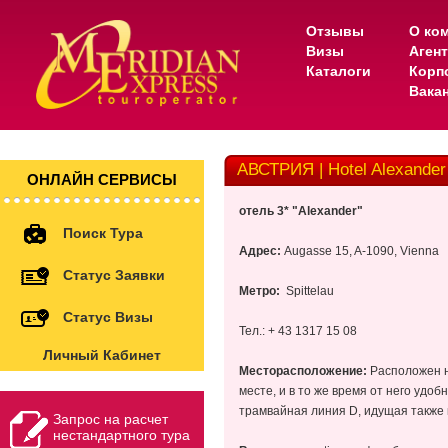
Отзывы
О ко
Визы
Аген
Каталоги
Корп
Вака
АВСТРИЯ | Hotel Alexander
ОНЛАЙН СЕРВИСЫ
отель 3* "Alexander"
Поиск Тура
Адрес:
Augasse 15, A-1090, Vienna
Статус Заявки
Метро:
Spittelau
Статус Визы
Тел.: + 43 1317 15 08
Личный Кабинет
Месторасположение:
Расположен на
месте, и в то же время от него удо
трамвайная линия D, идущая также к
Запрос на расчет
нестандартного тура