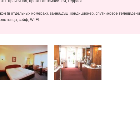
юты. прачечная, прокат автомобилей, терраса.
он (в отдельных номерах), ванна/душ, кондиционер, спутниковое телевидение,
лотенца, сейф, WI-FI.