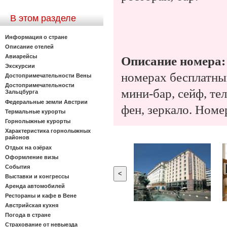
В этом разделе
Информация о стране
Описание отелей
Авиарейсы
Описание номера:
Экскурсии
номерах бесплатны
Достопримечательности Вены
Достопримечательности
мини-бар, с
ейф, те
Зальцбурга
Федеральные земли Австрии
фен, зеркало.
Номер
Термальные курорты
Горнолыжные курорты
Характеристика горнолыжных
районов
Отдых на озёрах
Оформление визы
События
<
Выставки и конгрессы
Аренда автомобилей
Рестораны и кафе в Вене
Австрийская кухня
Погода в стране
Страхование от невыезда