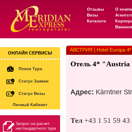
Отзывы
О комп
Визы
Агентс
Каталоги
Корпор
Ваканс
АВСТРИЯ | Hotel Europa 4*
ОНЛАЙН СЕРВИСЫ
Отель 4* "Austria
Поиск Тура
Статус Заявки
Адрес
:
Kärntner St
Статус Визы
Личный Кабинет
Тел
+43 1 51 59 43
Запрос на расчет
нестандартного тура