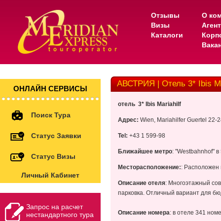
Отзывы
О ко
Визы
Аген
Каталоги
Корп
Вака
АВСТРИЯ | Отель 3* Ibis Ma
ОНЛАЙН СЕРВИСЫ
отель 3* Ibis Mariahilf
Поиск Тура
Адрес:
Wien, Mariahilfer Guertel 22-
Статус Заявки
Tel:
+43 1 599-98
Ближайшее метро
: "Westbahnhof" 
Статус Визы
Месторасположение:
: Расположен 
Личный Кабинет
Описание отеля
: Многоэтажный со
парковка. Отличный вариант для б
Запрос на расчет
Описание номера
: в отеле 341 ном
нестандартного тура