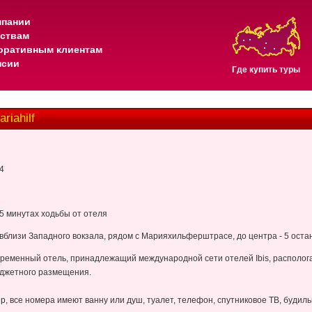
мпании
тствам
оративным клиентам
нсии
Где купить туры
riahilf
24
в 5 минутах ходьбы от отеля
вблизи Западного вокзала, рядом с Марияхильферштрасе, до центра - 5 остан
временный отель, принадлежащий международной сети отелей Ibis, располог
юджетного размещения.
ер, все номера имеют ванну или душ, туалет, телефон, спутниковое ТВ, будиль