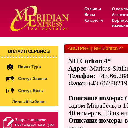
Отзывы
О комп
Визы
Агентс
Каталоги
Корпор
Ваканс
АВСТРИЯ | NH-Carlton 4*
ОНЛАЙН СЕРВИСЫ
NH
Carlton 4*
Поиск Тура
Адрес
:
Markus-Sittik
Телефон:
+43.66.28
Статус Заявки
Факс:
+43 66288219
Статус Визы
Описание номера:
О
Личный Кабинет
садом Мирабель, в 10
40 номеров, 13 из них
Описание номера:
в
Запрос на расчет
нестандартного тура
радио.