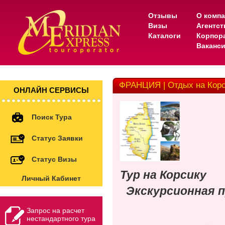
Отзывы
О комп
Визы
Агентс
Каталоги
Корпор
Ваканс
ФРАНЦИЯ | Отдых на Кор
ОНЛАЙН СЕРВИСЫ
Поиск Тура
Статус Заявки
Статус Визы
Тур на Корсику
Личный Кабинет
Экскурсионная п
Запрос на расчет
нестандартного тура