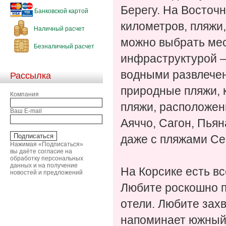
Берегу. На Восточ
Банковской картой
километров, пляжи,
Наличный расчет
можно выбрать мес
Безналичный расчет
инфраструктурой –
водными развлечен
Рассылка
природные пляжи, к
Компания
пляжи, расположен
Ваш E-mail
Аяччо, Сагон, Пья
даже с пляжами Се
Нажимая «Подписаться»
вы даёте согласие на
обработку персональных
данных и на получение
На Корсике есть в
новостей и предложений
Любите роскошно п
отели. Любите зах
напоминает южный 