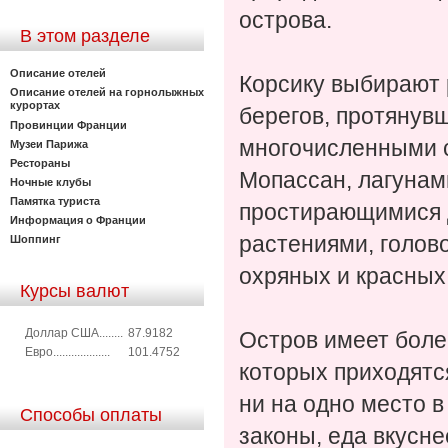
острова.
В этом разделе
Описание отелей
Корсику выбирают
Описание отелей на горнолыжных
курортах
берегов, протянувш
Провинции Франции
многочисленными 
Музеи Парижа
Рестораны
Мопассан, лагунам
Ночные клубы
Памятка туриста
простирающимися д
Информация о Франции
растениями, голов
Шоппинг
охряных и красных
Курсы валют
Доллар США........
87.9182
Остров имеет боле
Евро...................
101.4752
которых приходятс
ни на одно место в
Способы оплаты
законы, еда вкусне