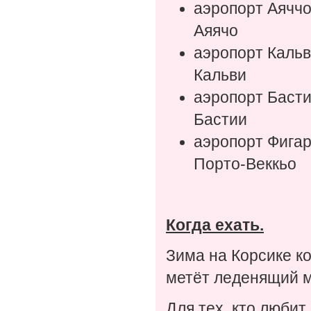
аэропорт Аячч
Аяячо
аэропорт Каль
Кальви
аэропорт Баст
Бастии
аэропорт Фига
Порто-Веккьо
Когда ехать.
Зима на Корсике ко
метёт леденящий м
Для тех, кто любит