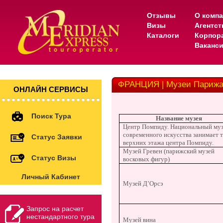
Отзывы
О комп
Визы
Агентс
Каталоги
Корпор
Ваканс
ФРАНЦИЯ | Музеи Париж
ОНЛАЙН СЕРВИСЫ
Поиск Тура
Название музея
Центр Помпиду. Национальный му
современного искусства занимает 
Статус Заявки
верхних этажа центра Помпиду.
Музей Гревен (парижский музей
Статус Визы
восковых фигур)
Личный Кабинет
Музей Д’Орсэ
Запрос на расчет
нестандартного тура
Музей вина