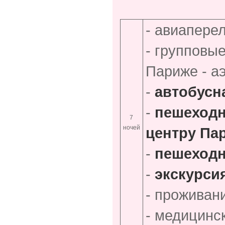
- авиапере
- групповы
Париже - а
-
автобусн
-
пешеходн
7
ночей
центру Па
-
пешеходн
-
экскурси
- проживан
- медицинс