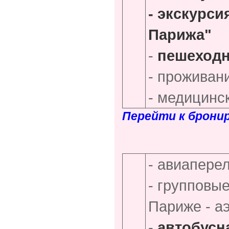
- экскурс
Парижа"
-
пешеходн
- проживан
- медицинс
Перейти к брони
- авиапере
- групповы
Париже - а
-
автобусн