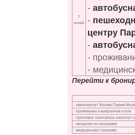
-
автобусн
7
-
пешеходн
ночей
центру Па
-
автобусн
- проживан
- медицинс
Перейти к брони
- авиаперелет Москва-Париж-Моск
- проживание в выбранном отеле
- групповые трансферы аэропорт-о
- экскурсии по программе
- медицинская страховка