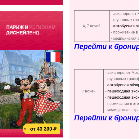
- авиаперелет
- групповые тр
4, 7 ночей
-
автобусная о
- проживание в
- медицинская 
Перейти к брони
- авиаперелет Мо
- групповые транс
-
автобусная обзо
7 ночей
-
пешеходная экск
-
пешеходная экс
- проживание в от
- медицинская стр
Перейти к брони