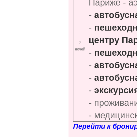
Париже - а
-
автобусн
-
пешеходн
центру Па
7
ночей
-
пешеходн
-
автобусн
-
автобусн
-
экскурси
- проживан
- медицинс
Перейти к брони