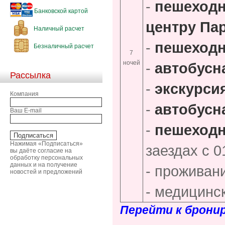
-
пешеходн
Банковской картой
центру Па
Наличный расчет
-
пешеходн
Безналичный расчет
7
ночей
-
автобусн
Рассылка
-
экскурси
Компания
-
автобусн
Ваш E-mail
-
пешеходн
Нажимая «Подписаться»
заездах с 0
вы даёте согласие на
обработку персональных
данных и на получение
- проживан
новостей и предложений
- медицинс
Перейти к брони