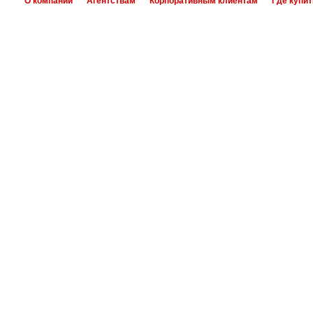
О компании
Агентствам
Корпоративным клиентам
Где купит