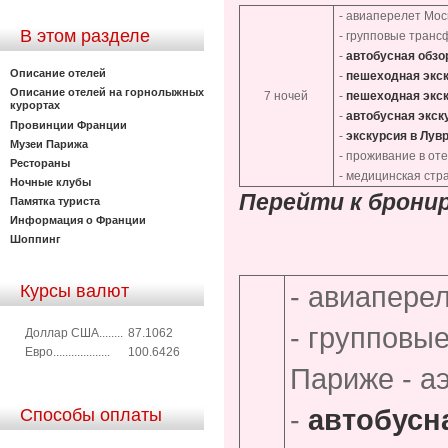
- авиаперелет Мо
В этом разделе
- групповые транс
-
автобусная обзо
Описание отелей
-
пешеходная экск
Описание отелей на горнолыжных
7 ночей
-
пешеходная экс
курортах
-
автобусная экск
Провинции Франции
-
экскурсия в Лув
Музеи Парижа
- проживание в от
Рестораны
- медицинская стр
Ночные клубы
Перейти к брони
Памятка туриста
Информация о Франции
Шоппинг
- авиапере
Курсы валют
- групповы
Доллар США........
87.1062
Евро...................
100.6426
Париже - а
-
автобусн
Способы оплаты