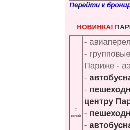
Перейти к брони
НОВИНКА!
ПАР
- авиапере
- групповы
Париже - а
-
автобусн
-
пешеходн
центру Па
7
-
пешеходн
ночей
-
автобусн