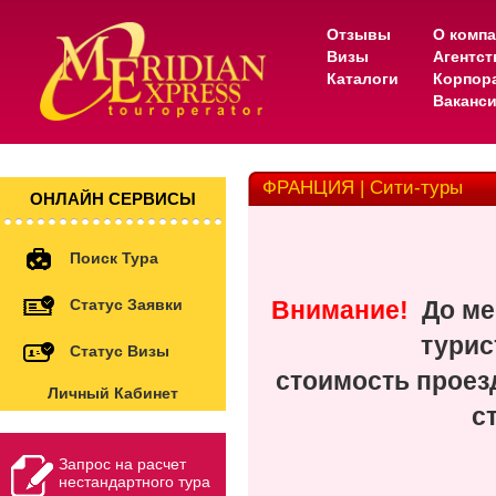
Отзывы
О комп
Визы
Агентс
Каталоги
Корпор
Ваканс
ФРАНЦИЯ | Сити-туры
ОНЛАЙН СЕРВИСЫ
Поиск Тура
Статус Заявки
Внимание!
До мес
турис
Статус Визы
стоимость проезд
Личный Кабинет
с
Запрос на расчет
нестандартного тура