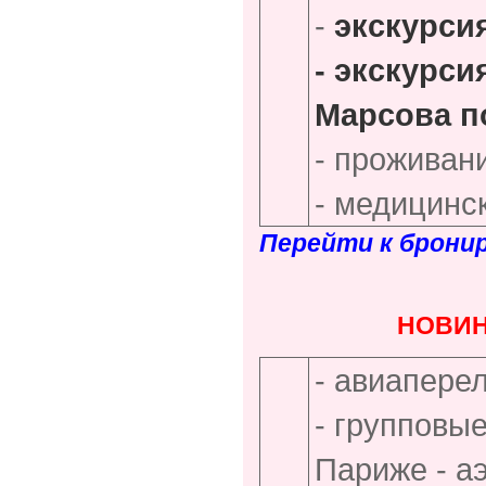
-
экскурси
- экскурс
Марсова п
- проживан
- медицинс
Перейти к брони
НОВИН
- авиапере
- групповы
Париже - а