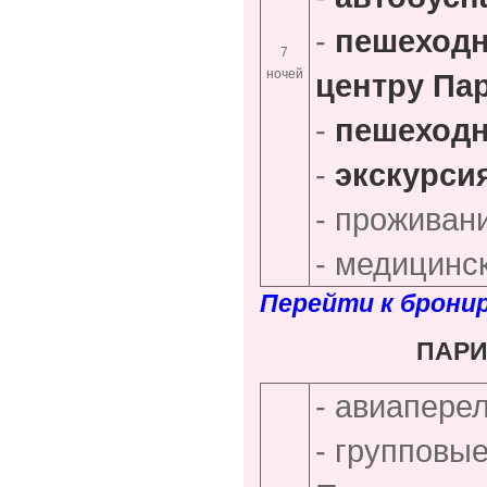
-
пешеходн
7
ночей
центру Па
-
пешеходн
-
экскурси
- проживан
- медицинс
Перейти к брони
ПАРИ
- авиапере
- групповы