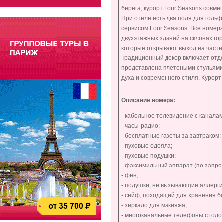
берега, курорт Four Seasons совм
При отеле есть два поля для гольф
сервисом Four Seasons. Все номе
двухэтажных зданий на склонах го
которые открывают выход на частн
Традиционный декор включает отде
представлена плетеными стульями 
духа и современного стиля. Курор
Описание номера:
- кабельное телевидение с канала
- часы-радио;
- бесплатные газеты за завтраком;
- пуховые одеяла;
- пуховые подушки;
- факсимильный аппарат (по запрос
- фен;
- подушки, не вызывающие аллерги
- сейф, походящий для хранения б
- зеркало для макияжа;
- многоканальные телефоны с голо