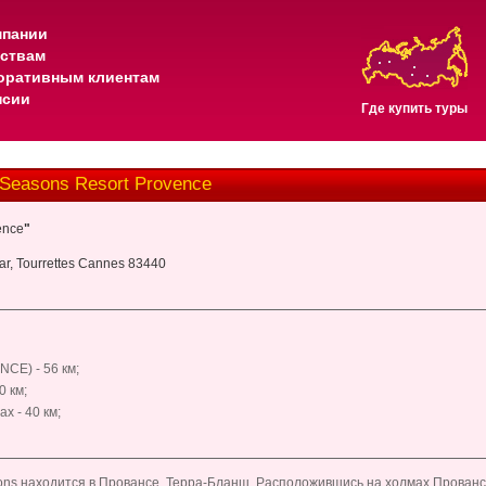
мпании
тствам
оративным клиентам
нсии
Где купить туры
Seasons Resort Provence
ence
"
ar, Tourrettes Cannes 83440
NCE
) - 56 км;
30 км;
х - 40 км;
ons находится в Провансе, Терра-Бланш. Расположившись на холмах Прованса