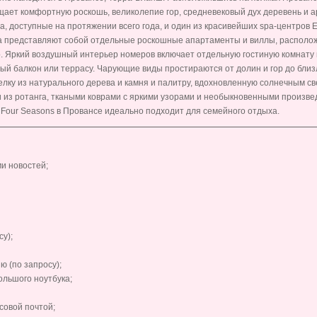
ещает комфортную роскошь, великолепие гор, средневековый дух деревень и 
а, доступные на протяжении всего года, и один из красивейших spa-центров 
ра представляют собой отдельные роскошные апартаменты и виллы, располож
р. Яркий воздушный интерьер номеров включает отдельную гостиную комнату
ый балкон или террасу. Чарующие виды простираются от долин и гор до близл
лку из натурального дерева и камня и палитру, вдохновленную солнечным с
из ротанга, ткаными коврами с яркими узорами и необыкновенными произвед
т Four Seasons в Провансе идеально подходит для семейного отдыха.
ми новостей;
у);
ю (по запросу);
ольшого ноутбука;
совой почтой;