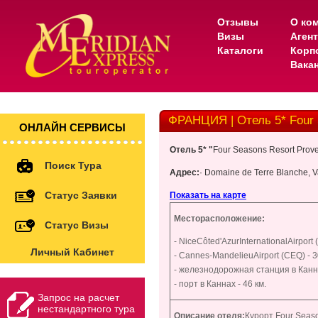
Отзывы
О ко
Визы
Аген
Каталоги
Корп
Вака
ФРАНЦИЯ | Отель 5* Four 
ОНЛАЙН СЕРВИСЫ
Отель
5* "
Four Seasons Resort Prov
Поиск Тура
Адрес
:
·
Domaine de Terre Blanche, V
Статус Заявки
Показать на карте
Месторасположение:
Статус Визы
-
Nice
C
ô
te
d
'
Azur
International
Airport
(
Личный Кабинет
-
Cannes
-
Mandelieu
Airport
(
CEQ
) - 
- железнодорожная станция в Канна
- порт в Каннах - 46 км.
Запрос на расчет
нестандартного тура
Описание отеля:
Курорт Four Seas