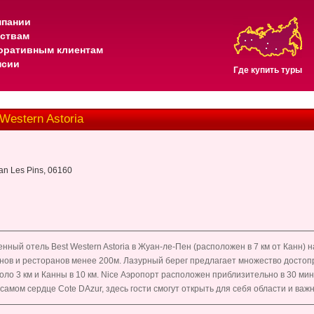
мпании
тствам
оративным клиентам
нсии
Где купить туры
Western Astoria
an Les Pins, 06160
нный отель Best Western Astoria в Жуан-ле-Пен (расположен в 7 км от Канн) 
инов и ресторанов менее 200м. Лазурный берег предлагает множество досто
коло 3 км и Канны в 10 км. Nice Аэропорт расположен приблизительно в 30 мин
 самом сердце Cote DAzur, здесь гости смогут открыть для себя области и важ