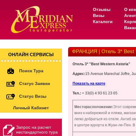
Отзывы
О ко
Визы
Аген
Каталоги
Корп
Вака
ФРАНЦИЯ | Отель 3* Best 
ОНЛАЙН СЕРВИСЫ
Отель
3* "Best Western Astoria"
Поиск Тура
Адрес
:
15 Avenue Marechal Joffre, Ju
Статус Заявки
Показать на карте
Тел.:
+ 33(0) 4 93 61 23 65
Статус Визы
Месторасположение:
Этот совреме
Личный Кабинет
вниз к набережной и пляжа, магаз
легко добраться из отеля. Антиб о
в центре курорта в Жуан-ле-Пен. В
Запрос на расчет
нестандартного тура