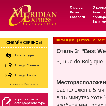
Отзывы
О комп
Визы
Агентс
Каталоги
Корпор
Ваканс
ФРАНЦИЯ | Отель 3* Best 
ОНЛАЙН СЕРВИСЫ
Отель
3*
"Best We
Поиск Тура
3, Rue de Belgique,
Статус Заявки
Статус Визы
Месторасположен
Личный Кабинет
расположен в 5 мин
в 15 минутах хотьб
Запрос на расчет
нестандартного тура
удобное месторасп