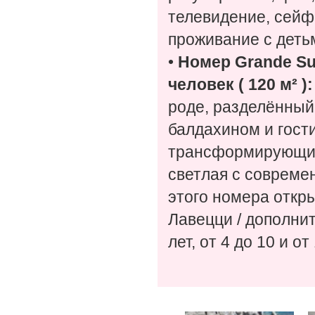
телевидение, сейф
проживание с детьми
•
Номер Grande Sui
человек ( 120 м² )
роде, разделённый 
балдахином и гост
трансформирующим
светлая с совреме
этого номера откр
Лавецци / дополни
лет, от 4 до 10 и от