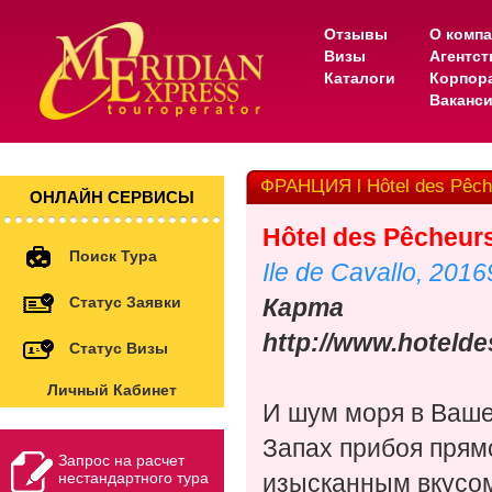
Отзывы
О комп
Визы
Агентс
Каталоги
Корпор
Ваканс
ФРАНЦИЯ l Hôtel des Pêche
ОНЛАЙН СЕРВИСЫ
Hôtel des Pêcheurs
Поиск Тура
Ile de Cavallo, 201
Статус Заявки
Карта
http://www.hoteld
Статус Визы
Личный Кабинет
И шум моря в Ваш
Запах прибоя прям
Запрос на расчет
нестандартного тура
изысканным вкусом