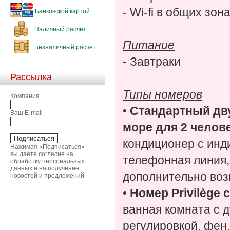
- Wi-fi в общих зон
Банковской картой
Наличный расчет
Питание
Безналичный расчет
- Завтраки
Рассылка
Типы номеров
Компания
•
Стандартный дв
Ваш E-mail
море для 2 человек
кондиционер с инд
Нажимая «Подписаться»
вы даёте согласие на
телефонная линия,
обработку персональных
данных и на получение
дополнительно воз
новостей и предложений
•
Номер Privilège с
ванная комната с 
регулировкой, фен