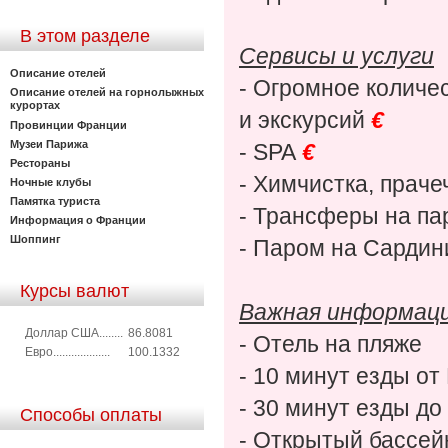
В этом разделе
Сервисы и услуги
Описание отелей
- Огромное количе
Описание отелей на горнолыжных
курортах
и экскурсий
€
Провинции Франции
Музеи Парижа
- SPA
€
Рестораны
- Химчистка, прач
Ночные клубы
Памятка туриста
- Трансферы на па
Информация о Франции
Шоппинг
- Паром на Сарди
Курсы валют
Важная информац
Доллар США........
86.8081
- Отель на пляже
Евро...................
100.1332
- 10 минут езды о
- 30 минут езды до
Способы оплаты
- Открытый бассей