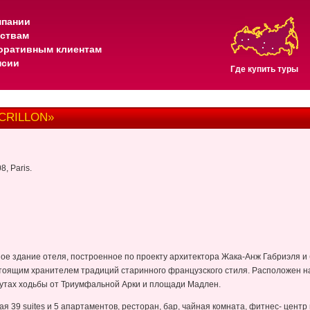
мпании
тствам
оративным клиентам
нсии
Где купить туры
 CRILLON»
8, Paris.
ое здание отеля, построенное по проекту архитектора Жака-Анж Габриэля и
астоящим хранителем традиций старинного французского стиля. Расположен н
нутах ходьбы от Триумфальной Арки и площади Мадлен.
чая 39 suites и 5 апартаментов, ресторан, бар, чайная комната, фитнес- цент