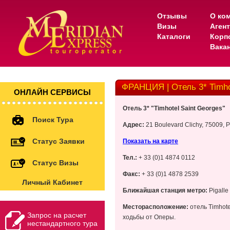
Отзывы
О ко
Визы
Аген
Каталоги
Корп
Вака
ФРАНЦИЯ | Отель 3* Timhot
ОНЛАЙН СЕРВИСЫ
Отель 3* "Timhotel Saint Georges"
Поиск Тура
Адрес:
21 Boulevard Clichy, 75009, P
Статус Заявки
Показать на карте
Тел.:
+ 33 (0)1 4874 0112
Статус Визы
Факс:
+ 33 (0)1 4878 2539
Личный Кабинет
Ближайшая станция метро:
Pigalle
Месторасположение:
отель Timhote
Запрос на расчет
ходьбы от Оперы.
нестандартного тура