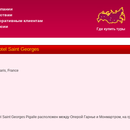
мпании
тствам
оративным клиентам
нсии
Где купить туры
el Saint Georges
aris, France
l Saint Georges Pigalle расположен между Оперой Гарнье и Монмартром, на гра