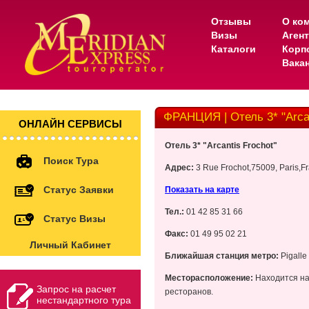
Отзывы
О ко
Визы
Аген
Каталоги
Корп
Вака
ФРАНЦИЯ | Отель 3* "Arcan
ОНЛАЙН СЕРВИСЫ
Отель 3* "Arcantis Frochot"
Поиск Тура
Адрес:
3 Rue Frochot,75009, Paris,F
Статус Заявки
Показать на карте
Тел.:
01 42 85 31 66
Статус Визы
Факс:
01 49 95 02 21
Личный Кабинет
Ближайшая станция метро:
Pigalle
Месторасположение:
Находится на 
Запрос на расчет
ресторанов.
нестандартного тура