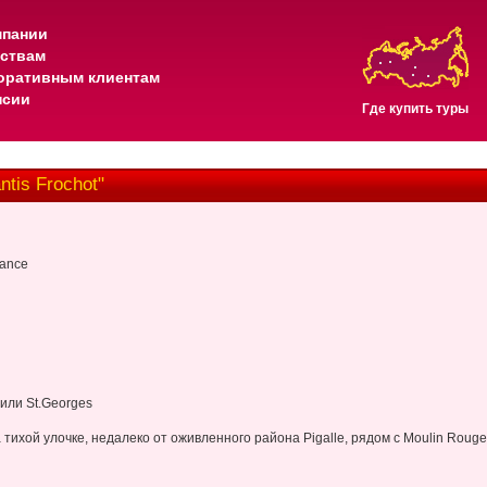
мпании
тствам
оративным клиентам
нсии
Где купить туры
tis Frochot"
rance
 или St.Georges
тихой улочке, недалеко от оживленного района Pigalle, рядом с Moulin Rouge