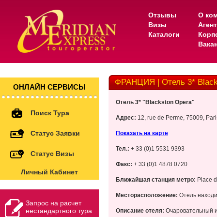
Отзывы
О ко
Визы
Аген
Каталоги
Корп
Вака
ФРАНЦИЯ | Отель 3* Black
ОНЛАЙН СЕРВИСЫ
Отель 3* "Blackston Opera"
Поиск Тура
Адрес:
12, rue de Perme, 75009, Pari
Статус Заявки
Показать на карте
Тел.:
+ 33 (0)1 5531 9393
Статус Визы
Факс:
+ 33 (0)1 4878 0720
Личный Кабинет
Ближайшая станция метро:
Place d
Месторасположение:
Отель находит
Запрос на расчет
нестандартного тура
Описание отеля:
Очаровательный и 