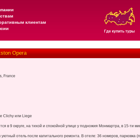
мпании
тствам
оративным клиентам
нсии
Где купить туры
ston Opera
s, France
e Clichy или Liege
ся в 9 округе, на тихой и спокойной улице у подножия Монмартра, в 15-ти ми
уютный отель после капитального ремонта. В отеле: 36 номеров, парковка (