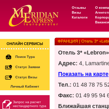
Отзывы
О комп
Визы
Агентс
Каталоги
Корпор
Ваканс
ФРАНЦИЯ | Отель 3* «Leb
ОНЛАЙН СЕРВИСЫ
Отель 3* «Lebron»
Поиск Тура
Адрес:
4, Lamartine
Статус Заявки
Показать на карте
Статус Визы
Тел.:
01 48 78 75 5
Личный Кабинет
Факс:
01 49 95 94 
Запрос на расчет
Ближайшая станц
нестандартного тура