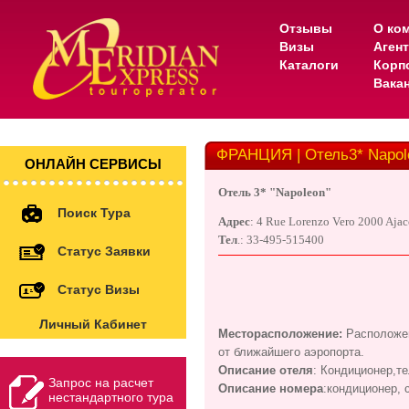
Отзывы
О ко
Визы
Аген
Каталоги
Корп
Вака
ФРАНЦИЯ | Отель3* Napol
ОНЛАЙН СЕРВИСЫ
Отель 3* "Napoleon"
Поиск Тура
Адрес
: 4 Rue Lorenzo Vero 2000 Ajac
Тел
.: 33-495-515400
Статус Заявки
Статус Визы
Личный Кабинет
Месторасположение:
Расположен
от ближайшего аэропорта.
Описание отеля
: Кондиционер,т
Запрос на расчет
Описание номера
:кондиционер, 
нестандартного тура