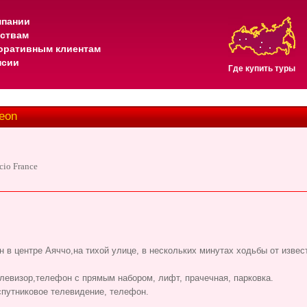
мпании
тствам
оративным клиентам
нсии
Где купить туры
eon
cio France
 в центре Аяччо,на тихой улице, в нескольких минутах ходьбы от извес
елевизор,телефон с прямым набором, лифт, прачечная, парковка.
спутниковое телевидение, телефон.