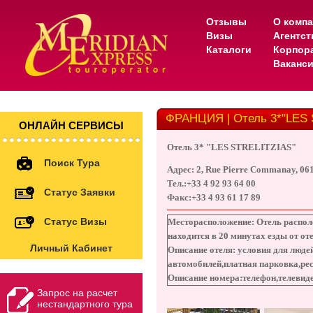
Отзывы
О комп
Визы
Агентс
Каталоги
Корпор
Ваканс
ФРАНЦИЯ | Отель 3*"LES 
ОНЛАЙН СЕРВИСЫ
Отель 3* "LES STRELITZIAS"
Поиск Тура
Адрес: 2, Rue Pierre Commanay, 0
Тел.:+33 4 92 93 64 00
Статус Заявки
Факс:+33 4 93 61 17 89
Статус Визы
Месторасположение:
Отель располо
находится в 20 минутах езды от оте
Личный Кабинет
Описание отеля
: условия для люд
автомобилей,платная парковка,рес
Описание номера
:телефон,телевиде
Запрос на расчет
нестандартного тура