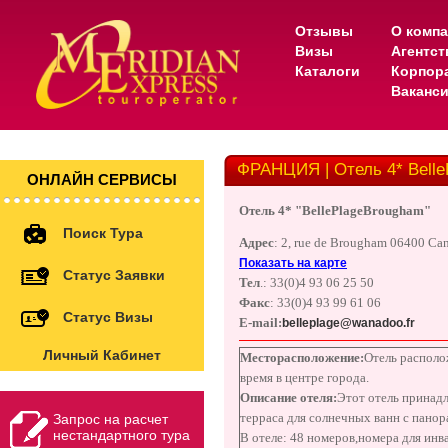
Отзывы
О комп
Визы
Агентс
Каталоги
Корпор
Ваканс
ФРАНЦИЯ | Отель 4* Bell
ОНЛАЙН СЕРВИСЫ
Отель 4* "
Belle
Plage
Brougham"
Поиск Тура
Адрес
:
2,
rue de Brougham 06400 Ca
Показать на карте
Статус Заявки
Тел
.: 33(0)4 93 06 25 50
Факс
: 33(0)4 93 99 61 06
Статус Визы
E-mail:
belleplage@wanadoo.fr
Личный Кабинет
Месторасположение:
Отель располо
время в центре города.
Описание отеля:
Этот отель принадл
терраса для солнечных ванн с пано
Запрос на расчет
нестандартного тура
В отеле: 48 номеров,
номера для инв