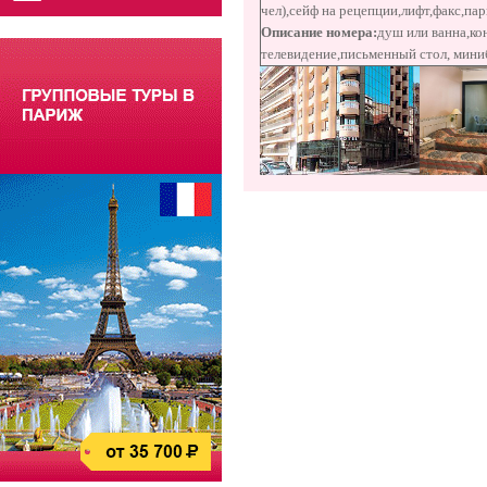
чел),
сейф на рецепции,
лифт,
факс,
пар
Описание номера:
душ или ванна,
ко
телевидение,
письменный стол,
мини