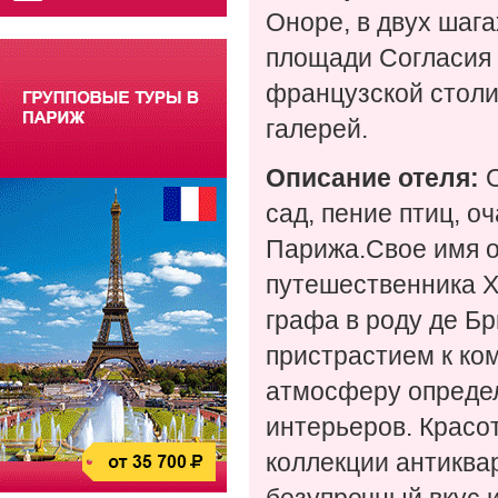
Оноре, в двух шага
площади Согласия 
французской столи
галерей.
Описание отеля:
О
сад, пение птиц, 
Парижа.Свое имя о
путешественника XV
графа в роду де Б
пристрастием к к
атмосферу определ
интерьеров. Красо
коллекции антиква