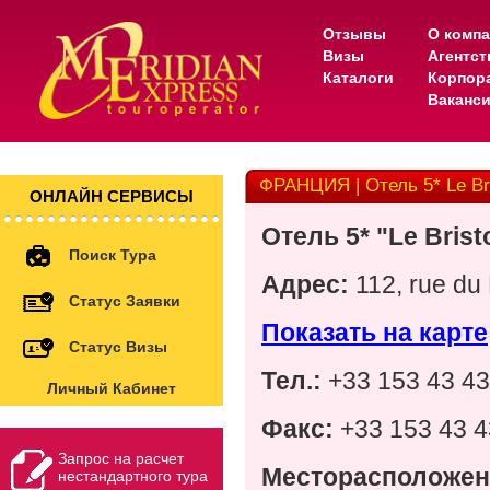
Отзывы
О комп
Визы
Агентс
Каталоги
Корпор
Ваканс
ФРАНЦИЯ | Отель 5* Le Bri
ОНЛАЙН СЕРВИСЫ
Отель 5* "Le Brist
Поиск Тура
Адрес:
112, rue du 
Статус Заявки
Показать на карте
Статус Визы
Тел.:
+33 153 43 43
Личный Кабинет
Факс:
+33 153 43 4
Запрос на расчет
Месторасположен
нестандартного тура