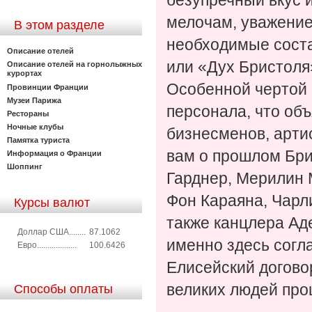
безупречный вкус 
мелочам, уважение
В этом разделе
необходимые сост
Описание отелей
или «Дух Бристоля
Описание отелей на горнолыжных
курортах
Особенной чертой 
Провинции Франции
Музеи Парижа
персонала, что объ
Рестораны
Ночные клубы
бизнесменов, арти
Памятка туриста
вам о прошлом Бри
Информация о Франции
Шоппинг
Гарднер, Мерилин 
Фон Караяна, Чарл
Курсы валют
также канцлера Ад
Доллар США........
87.1062
именно здесь согл
Евро...................
100.6426
Елисейский догово
великих людей прош
Способы оплаты