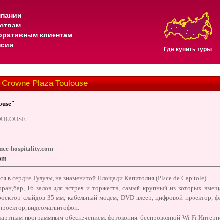
мпании
тствам
оративным клиентам
нсии
Где купить туры
 Crowne Plaza Toulouse
ouse
"
 TOULOUSE
nce-hospitality.com
com
ся в сердце Тулузы, на знаменитой Площади Капитолия (Place de Capitole).
оран,бар, 16 залов для встреч и торжеств, самый крупный из которых вмещ
проектор слайдов 35 мм, кабельный модем, DVD-плеер, цифровой проектор, ф
проектор, видеомагнитофон.
дартным программным обеспечением, фотокопия, беспроводной Wi-Fi Интернет,