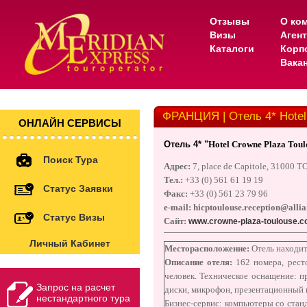
Отзывы
О ко
Визы
Аген
Каталоги
Корп
Вака
ФРАНЦИЯ | Отель 4* Hotel
ОНЛАЙН СЕРВИСЫ
Отель 4* "
Hotel Crowne Plaza Toul
Поиск Тура
Адрес:
7, place de Capitole, 31000
Тел.:
+33 (0) 561 61 19 19
Статус Заявки
Факс:
+33 (0) 561 23 79 96
e-mail:
hicptoulouse.reception@allia
Статус Визы
Сайт:
www.crowne-plaza-toulouse.
Личный Кабинет
Месторасположение:
Отель находит
Описание отеля:
162 номера, рест
человек. Техническое оснащение: 
Запрос на расчет
диски, микрофон, презентационный 
нестандартного тура
Бизнес-сервис: компьютеры со стан