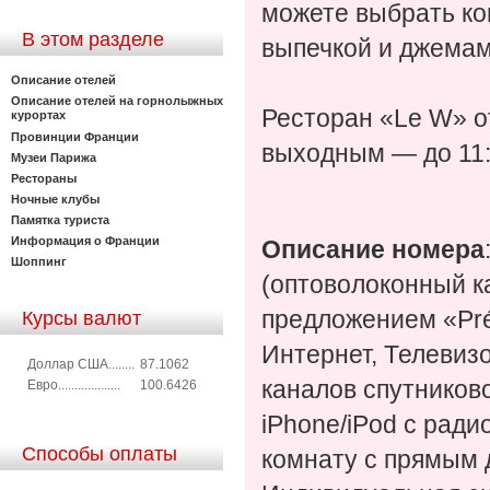
можете выбрать ко
В этом разделе
выпечкой и джемам
Описание отелей
Описание отелей на горнолыжных
Ресторан «Le W» от
курортах
Провинции Франции
выходным — до 11:
Музеи Парижа
Рестораны
Ночные клубы
Памятка туриста
Информация о Франции
Описание номера
Шоппинг
(оптоволоконный ка
предложением «Pré
Курсы валют
Интернет, Телевиз
Доллар США........
87.1062
каналов спутников
Евро...................
100.6426
iPhone/iPod с рад
Способы оплаты
комнату с прямым 