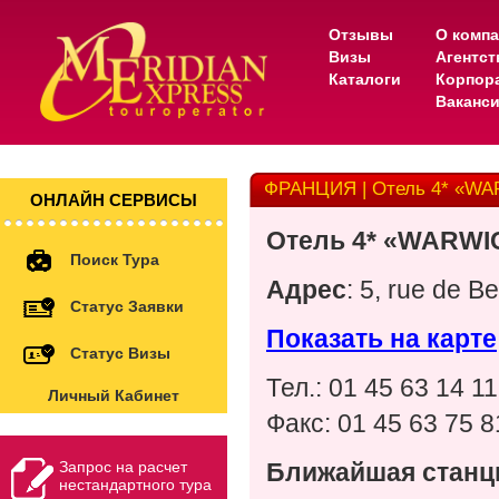
Отзывы
О комп
Визы
Агентс
Каталоги
Корпор
Ваканс
ФРАНЦИЯ | Отель 4* «W
ОНЛАЙН СЕРВИСЫ
Отель
4* «WARWI
Поиск Тура
Адрес
: 5, rue de Be
Статус Заявки
Показать на карте
Статус Визы
Тел.: 01 45 63 14 11
Личный Кабинет
Факс: 01 45 63 75 8
Запрос на расчет
Ближайшая станц
нестандартного тура