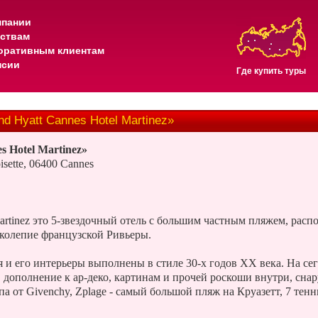
мпании
тствам
оративным клиентам
нсии
Где купить туры
d Hyatt Cannes Hotel Martinez»
s Hotel Martinez»
sette, 06400 Cannes
artinez это 5-звездочный отель с большим частным пляжем, рас
колепие французской Ривьеры.
я и его интерьеры выполнены в стиле 30-х годов XX века. На сег
 дополнение к ар-деко, картинам и прочей роскоши внутри, снар
па от Givenchy, Zplage - самый большой пляж на Круазетт, 7 тен