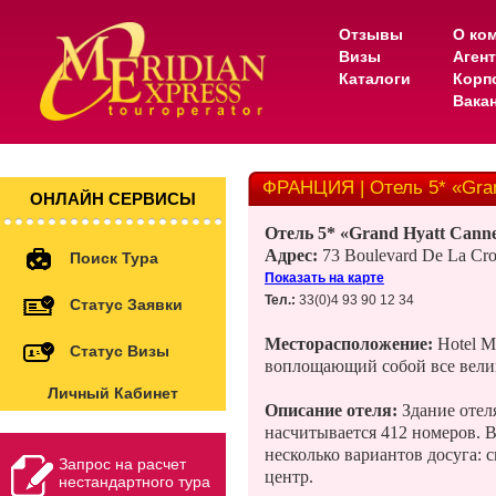
Отзывы
О ко
Визы
Аген
Каталоги
Корп
Вака
ФРАНЦИЯ | Отель 5* «Gran
ОНЛАЙН СЕРВИСЫ
Отель 5* «Grand Hyatt Canne
Адрес:
73 Boulevard De La Croi
Поиск Тура
Показать на карте
Тел.:
33(0)4 93 90 12 34
Статус Заявки
Месторасположение:
Hotel M
Статус Визы
воплощающий собой все вели
Личный Кабинет
Описание отеля:
Здание отел
насчитывается 412 номеров. В
несколько вариантов досуга: с
Запрос на расчет
центр.
нестандартного тура