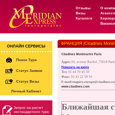
Отзывы
О комп
Визы
Агентс
Каталоги
Корпор
Ваканс
ФРАНЦИЯ |Citadines Montm
ОНЛАЙН СЕРВИСЫ
Citadines Montmartre Paris
Поиск Тура
Адрес:
16, avenue Rachel ,75018 Paris
Показать на карте
Статус Заявки
Тел
.
01 44 70 45 50
Факс:
01 45 22 59 10
Статус Визы
E-mail:
enquiry.europe@citadines.c
www.citadines.com
Личный Кабинет
Ближайшая с
Запрос на расчет
нестандартного тура