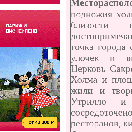
Местораспол
подножия хол
близости 
достопримечат
точка города
улочек и ви
Церковь Сакр
Холма и площ
жили и твор
Утрилло и 
сосредоточен
ресторанов, к