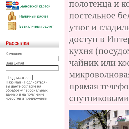
полотенца и к
Банковской картой
постельное бел
Наличный расчет
утюг и гладил
Безналичный расчет
доступ в Инте
Рассылка
кухня (посудо
Компания
чайник или ко
Ваш E-mail
микроволновая
Нажимая «Подписаться»
прямая телефо
вы даёте согласие на
обработку персональных
данных и на получение
спутниковыми
новостей и предложений