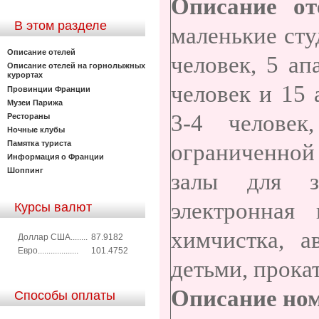
Описание от
В этом разделе
маленькие сту
Описание отелей
человек, 5 ап
Описание отелей на горнолыжных
курортах
человек и 15 
Провинции Франции
Музеи Парижа
3-4 челове
Рестораны
Ночные клубы
Памятка туриста
ограниченной
Информация о Франции
Шоппинг
залы для з
электронная 
Курсы валют
химчистка, а
Доллар США........
87.9182
Евро...................
101.4752
детьми, прока
Описание ном
Способы оплаты